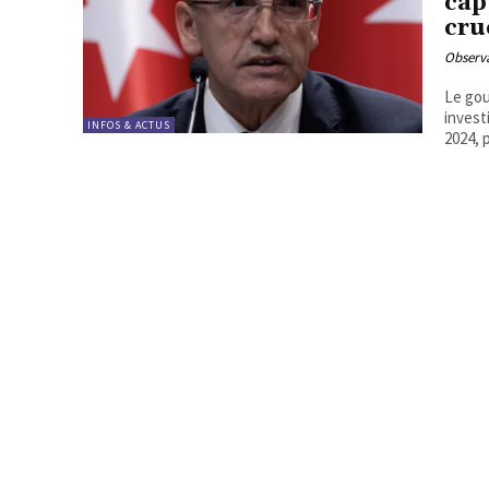
cap
cru
Observa
Le gou
investiss
INFOS & ACTUS