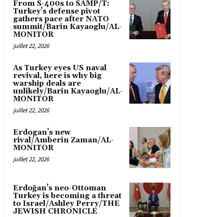
From S-400s to SAMP/T:
Turkey’s defense pivot
gathers pace after NATO
summit/Barin Kayaoglu/AL-
MONITOR
juillet 22, 2026
As Turkey eyes US naval
revival, here is why big
warship deals are
unlikely/Barin Kayaoglu/AL-
MONITOR
juillet 22, 2026
Erdogan’s new
rival/Amberin Zaman/AL-
MONITOR
juillet 22, 2026
Erdoğan’s neo-Ottoman
Turkey is becoming a threat
to Israel/Ashley Perry/THE
JEWISH CHRONICLE