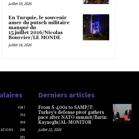
juillet 19, 2026
En Turquie, le souvenir
amer du putsch militaire
manqué du
15 juillet 2016/Nicolas
Bourcier/LE MONDE
juillet 18, 2026
ulaires
Derniers articles
From S-400s to SAMP/T:
4387
Turkey’s defense pivot gathers
352
pace after NATO summit/Barin
Kayaoglu/AL-MONITOR
304
juillet 22, 2026
CATIONS
298
291