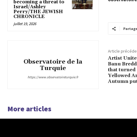
becoming a threat to
Israel/Ashley
Perry/THE JEWISH
CHRONICLE
juillet 19, 2026
Partag
Article précéde
Artist Unit
Observatoire de la
Banu Bredd
Turquie
that turned
Yellowed An
https://www.observatoireturquie.fr
Autumn put 
More articles