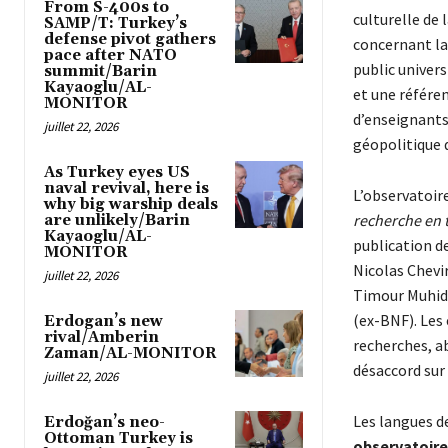
From S-400s to
culturelle de 
SAMP/T: Turkey’s
defense pivot gathers
concernant la 
pace after NATO
public univers
summit/Barin
Kayaoglu/AL-
et une référen
MONITOR
d’enseignants-
juillet 22, 2026
géopolitique q
As Turkey eyes US
naval revival, here is
L’observatoi
why big warship deals
recherche en t
are unlikely/Barin
Kayaoglu/AL-
publication d
MONITOR
Nicolas Chevir
juillet 22, 2026
Timour Muhidd
(ex-BNF). Les 
Erdogan’s new
rival/Amberin
recherches, ab
Zaman/AL-MONITOR
désaccord sur
juillet 22, 2026
Les langues de
Erdoğan’s neo-
Ottoman Turkey is
observatoir