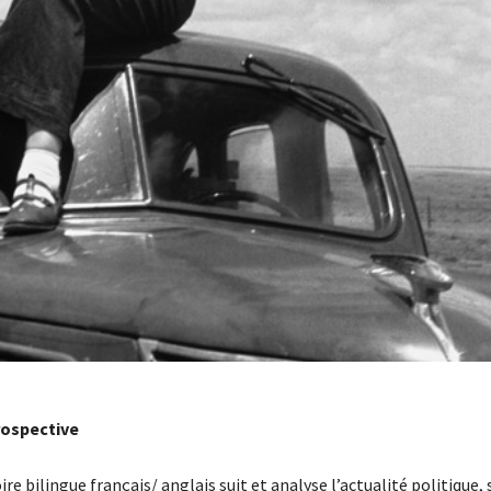
rospective
re bilingue français/ anglais suit et analyse l’actualité politique, 