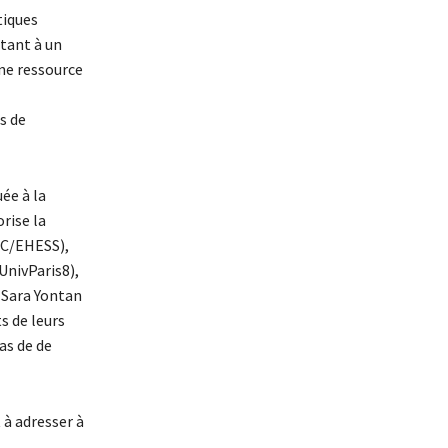
tiques
utant à un
une ressource
s de
uée à la
rise la
AC/EHESS),
UnivParis8),
 Sara Yontan
s de leurs
as de de
 à adresser à