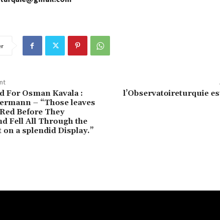
er
nt
ed For Osman Kavala :
l’Observatoireturquie es
ermann – “Those leaves
 Red Before They
d Fell All Through the
on a splendid Display.”