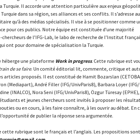
la Turquie. Il accorde une attention particulière aux enjeux géopoli
Turquie dans sa région, ses alliances et ses conflits. Il s’adresse a
itaire qu’à des médias spécialisés. Il vise à se positionner comme 
ce pour ces publics. Notre équipe est constituée d’une majorité
chercheurs de l’IFG-Lab, le labo de recherche de l’Institut françai
ui ont pour domaine de spécialisation la Turquie.
re héberge une plateforme
Work in progress
. Cette rubrique est vo
rain de se faire
. Un comité éditorial lit, commente, critique et auto
es articles proposés. Il est constitué de Hamit Bozarslan (CETOB
on (Mediapart), André Filler (IFG/UnivParis8), Barbara Loyer (IFG/
ine (INALCO), Nora Seni (IFG/UnivParis8), Özgur Türesay (EPHE),
étudiants et jeunes chercheurs sont invités à proposer les résultat
outies ou en cours, à les faire connaître, à les ouvrir au débat. En c
 l’opportunité de publier la réponse sera argumentée.
 cette rubrique sont le français et l’anglais. Les propositions sont
eturquie@gmail.com