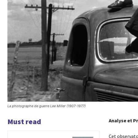
La photographe de guerre Lee Miller (1907-1977)
Must read
Analyse et P
Cet observatoi