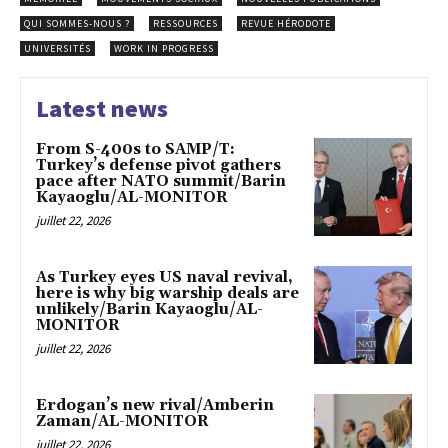
QUI SOMMES-NOUS ?
RESSOURCES
REVUE HÉRODOTE
UNIVERSITÉS
WORK IN PROGRESS
Latest news
From S-400s to SAMP/T:
Turkey’s defense pivot gathers
pace after NATO summit/Barin
Kayaoglu/AL-MONITOR
juillet 22, 2026
As Turkey eyes US naval revival,
here is why big warship deals are
unlikely/Barin Kayaoglu/AL-
MONITOR
juillet 22, 2026
Erdogan’s new rival/Amberin
Zaman/AL-MONITOR
juillet 22, 2026