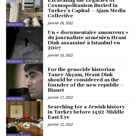
Excavating the Legacies of
Cosmopolitanism Buried in
Turkey’s Capital – Ajam Media
Collective
janvier 26, 2022
MÉMORIEL
Un « documentaire amoureux »
du journaliste arménien Hrant
Dink assassiné à Istanbul en
2007
janvier 18, 2022
MÉMORIEL
For the genocide historian
Taner Akçam, Hrant Dink
should be considered as the
founder of the new republic –
Bianet
janvier 17, 2022
MÉMORIEL
Searching for a Jewish history
in Turkey before 1492-Middle
East Eye
janvier 12, 2022
INFOS & ACTUS