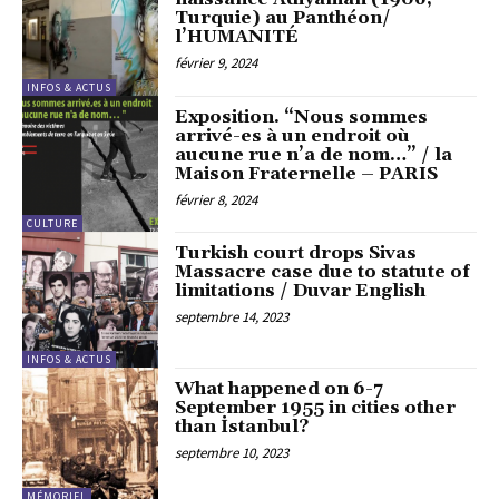
Turquie) au Panthéon/
l’HUMANITÉ
février 9, 2024
INFOS & ACTUS
Exposition. “Nous sommes
arrivé-es à un endroit où
aucune rue n’a de nom…” / la
Maison Fraternelle – PARIS
février 8, 2024
CULTURE
Turkish court drops Sivas
Massacre case due to statute of
limitations / Duvar English
septembre 14, 2023
INFOS & ACTUS
What happened on 6-7
September 1955 in cities other
than İstanbul?
septembre 10, 2023
MÉMORIEL