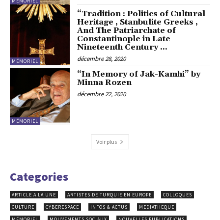
MÉMORIEL
“Tradition : Politics of Cultural
Heritage , Stanbulite Greeks ,
And The Patriarchate of
Constantinople in Late
Nineteenth Century ...
décembre 28, 2020
MÉMORIEL
“In Memory of Jak-Kamhi” by
Minna Rozen
décembre 22, 2020
MÉMORIEL
Voir plus
Categories
ARTICLE A LA UNE
ARTISTES DE TURQUIE EN EUROPE
COLLOQUES
CULTURE
CYBERESPACE
INFOS & ACTUS
MEDIATHEQUE
MÉMORIEL
MOUVEMENTS SOCIAUX
NOUVELLES PUBLICATIONS