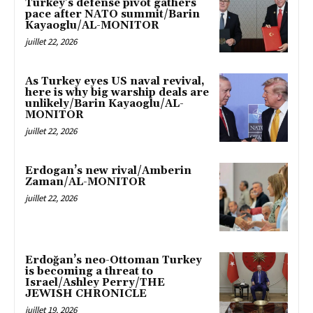
Turkey’s defense pivot gathers
pace after NATO summit/Barin
Kayaoglu/AL-MONITOR
juillet 22, 2026
As Turkey eyes US naval revival,
here is why big warship deals are
unlikely/Barin Kayaoglu/AL-
MONITOR
juillet 22, 2026
Erdogan’s new rival/Amberin
Zaman/AL-MONITOR
juillet 22, 2026
Erdoğan’s neo-Ottoman Turkey
is becoming a threat to
Israel/Ashley Perry/THE
JEWISH CHRONICLE
juillet 19, 2026