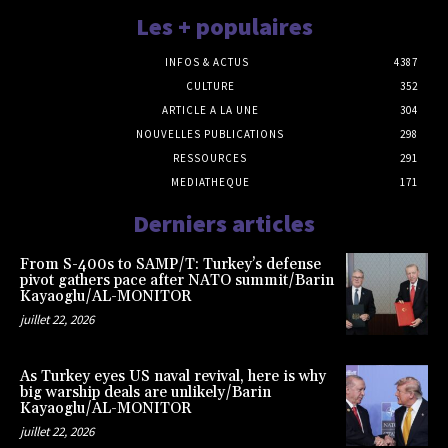
Les + populaires
INFOS & ACTUS
4387
CULTURE
352
ARTICLE A LA UNE
304
NOUVELLES PUBLICATIONS
298
RESSOURCES
291
MEDIATHEQUE
171
Derniers articles
From S-400s to SAMP/T: Turkey’s defense
pivot gathers pace after NATO summit/Barin
Kayaoglu/AL-MONITOR
juillet 22, 2026
As Turkey eyes US naval revival, here is why
big warship deals are unlikely/Barin
Kayaoglu/AL-MONITOR
juillet 22, 2026