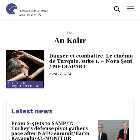
TAG
An Kalır
Danser et combattre. Le cinéma
de Turquie, suite 1. – Nora Şeni
/ MEDIAPART
avril 17, 2024
ARTISTES DE
TURQUIE EN EUROPE
Latest news
From S-400s to SAMP/T:
Turkey’s defense pivot gathers
pace after NATO summit/Barin
Kayaoglu/AL-MONITOR