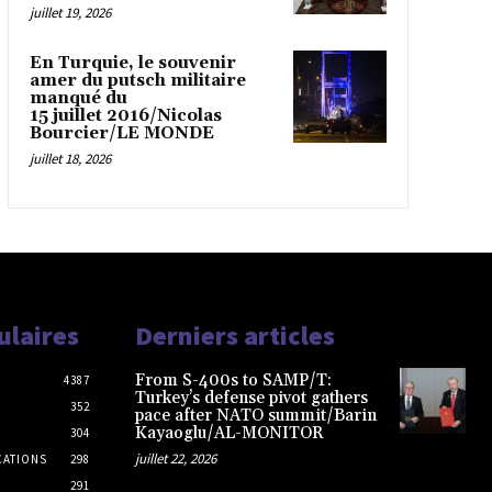
juillet 19, 2026
En Turquie, le souvenir
amer du putsch militaire
manqué du
15 juillet 2016/Nicolas
Bourcier/LE MONDE
juillet 18, 2026
ulaires
Derniers articles
From S-400s to SAMP/T:
4387
Turkey’s defense pivot gathers
352
pace after NATO summit/Barin
Kayaoglu/AL-MONITOR
304
juillet 22, 2026
CATIONS
298
291