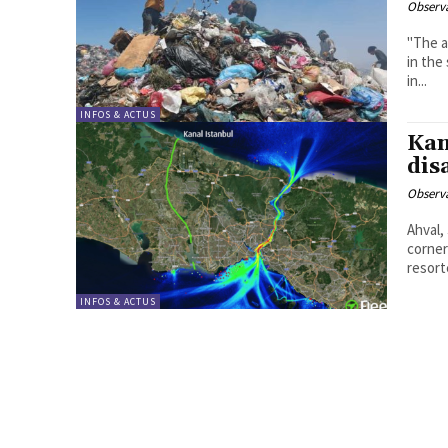
Observa
"The a
in the
in...
INFOS & ACTUS
Kan
dis
Observa
Ahval, July 7,
corner
resort
INFOS & ACTUS