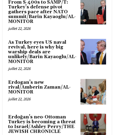
From S-400s to SAMP/T:
Turkey’s defense pivot
gathers pace after NATO
summit/Barin Kayaoglu/AL-
MONITOR
juillet 22, 2026
As Turkey eyes US naval
revival, here is why big
warship deals are
unlikely/Barin Kayaoglu/AL-
MONITOR
juillet 22, 2026
Erdogan’s new
rival/Amberin Zaman/AL-
MONITOR
juillet 22, 2026
Erdoğan’s neo-Ottoman
Turkey is becoming a threat
to Israel/Ashley Perry/THE
JEWISH CHRONICLE