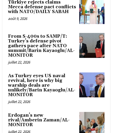
Türkiye rejects claims
Mecca defense pact conflicts
with NATO/DAILY SABAH
août 9, 2026
From S-400s to SAMP/T:
Turkey’s defense pivot
gathers pace after NATO
summit/Barin Kayaoglu/AL-
MONITOR
juillet 22, 2026
As Turkey eyes US naval
revival, here is why big
warship deals are
unlikely/Barin Kayaoglu/AL-
MONITOR
juillet 22, 2026
Erdogan’s new
rival/Amberin Zaman/AL-
MONITOR
juillet 22, 2026