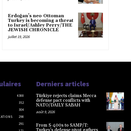
Erdoğan’s neo-Ottoman
Turkey is becoming a threat
to Israel/Ashley Perry/THE
JEWISH CHRONICLE
juillet 19, 2026
ulaires
Derniers articles
Türkiye rejects claims Mecca
4388
defense pact conflicts with
352
NATO/DAILY SABAH
304
août 9, 2026
CATIONS
298
291
From S-400s to SAMP/T:
Turkey’s defense pivot gathers
171