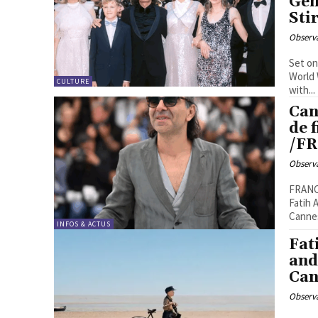
Gen
Sti
Observa
Set on
World 
CULTURE
with...
Can
de 
/F
Observa
FRANCE24, 17 mai 2
Fatih 
Cannes
INFOS & ACTUS
Fat
and
Can
Observa