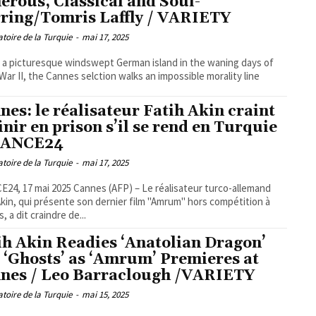
erous, Classical and Soul-
rring/Tomris Laffly / VARIETY
toire de la Turquie
-
mai 17, 2025
 a picturesque windswept German island in the waning days of
War II, the Cannes selction walks an impossible morality line
nes: le réalisateur Fatih Akin craint
finir en prison s’il se rend en Turquie
RANCE24
toire de la Turquie
-
mai 17, 2025
025 Cannes (AFP) – Le réalisateur turco-allemand
Akin, qui présente son dernier film "Amrum" hors compétition à
, a dit craindre de...
ih Akin Readies ‘Anatolian Dragon’
 ‘Ghosts’ as ‘Amrum’ Premieres at
nes / Leo Barraclough /VARIETY
toire de la Turquie
-
mai 15, 2025