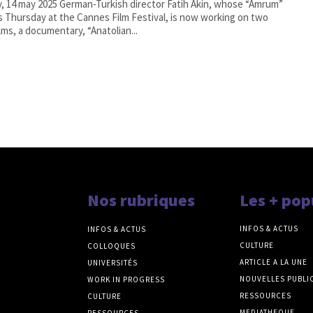
erman-Turkish director Fatih Akin, whose “Amrum”
 Thursday at the Cannes Film Festival, is now working on two
lms, a documentary, “Anatolian...
Nos rubriques
Les + pop
INFOS & ACTUS
INFOS & ACTUS
CULTURE
COLLOQUES
ARTICLE A LA UNE
UNIVERSITÉS
NOUVELLES PUBLI
WORK IN PROGRESS
RESSOURCES
CULTURE
MEDIATHEQUE