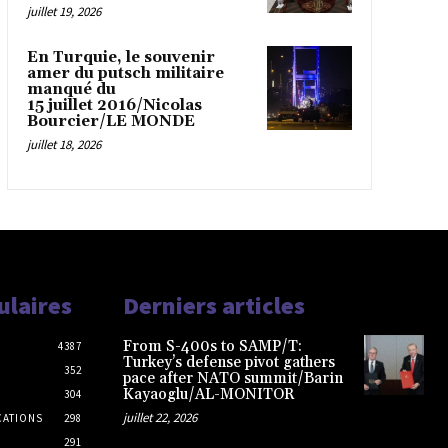
juillet 19, 2026
En Turquie, le souvenir
amer du putsch militaire
manqué du
15 juillet 2016/Nicolas
Bourcier/LE MONDE
juillet 18, 2026
ulaires
Derniers articles
From S-400s to SAMP/T:
4387
Turkey’s defense pivot gathers
352
pace after NATO summit/Barin
Kayaoglu/AL-MONITOR
304
juillet 22, 2026
CATIONS
298
291