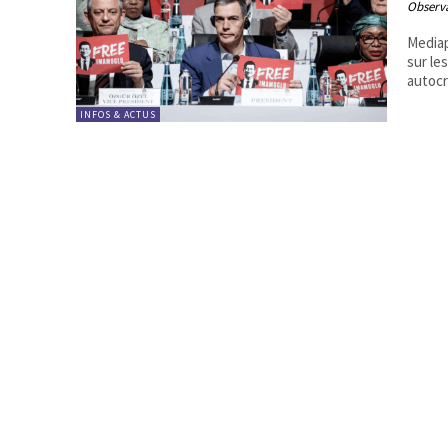
Observa
Mediapart, le 26 
sur le
autocra
INFOS & ACTUS