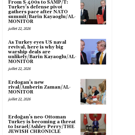
From S-400s to SAMP/T:
Turkey’s defense pivot
gathers pace after NATO
summit/Barin Kayaoglu/AL-
MONITOR
juillet 22, 2026
As Turkey eyes US naval
revival, here is why big
warship deals are
unlikely/Barin Kayaoglu/AL-
MONITOR
juillet 22, 2026
Erdogan’s new
rival/Amberin Zaman/AL-
MONITOR
juillet 22, 2026
Erdoğan’s neo-Ottoman
Turkey is becoming a threat
to Israel/Ashley Perry/THE
JEWISH CHRONICLE