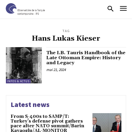
TAG
Hans Lukas Kieser
The I.B. Tauris Handbook of the
Late Ottoman Empire: History
and Legacy
mai 21, 2024
INFOS & ACTUS
Latest news
From S-400s to SAMP/T:
Turkey’s defense pivot gathers
pace after NATO summit/Barin
Kayaoglu/AL-MONITOR