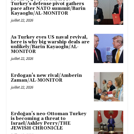
Turkey’s defense pivot gathers
pace after NATO summit/Barin
Kayaoglu/AL-MONITOR
juillet 22, 2026
As Turkey eyes US naval revival,
here is why big warship deals are
unlikely/Barin Kayaoglu/AL-
MONITOR
juillet 22, 2026
Erdogan’s new rival/Amberin
Zaman/AL-MONITOR
juillet 22, 2026
Erdoğan’s neo-Ottoman Turkey
is becoming a threat to
Israel/Ashley Perry/THE
JEWISH CHRONICLE