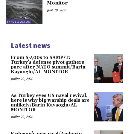
Monitor
juin 18, 2021
INFOS & ACTUS
Latest news
From S-400s to SAMP/T:
Turkey’s defense pivot gathers
pace after NATO summit/Barin
Kayaoglu/AL-MONITOR
juillet 22, 2026
As Turkey eyes US naval revival,
here is why big warship deals are
unlikely/Barin Kayaoglu/AL-
MONITOR
juillet 22, 2026
Erdogan’s new rival/Amberin