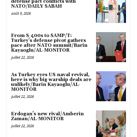
defense pact conflicts with
NATO/DAILY SABAH
août 9, 2026
From S-400s to SAMP/T:
Turkey’s defense pivot gathers
pace after NATO summit/Barin
Kayaoglu/AL-MONITOR
juillet 22, 2026
As Turkey eyes US naval revival,
here is why big warship deals are
unlikely/Barin Kayaoglu/AL-
MONITOR
juillet 22, 2026
Erdogan’s new rival/Amberin
Zaman/AL-MONITOR
juillet 22, 2026