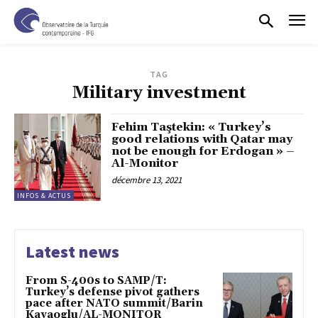
TAG
Military investment
Fehim Taştekin: « Turkey’s
good relations with Qatar may
not be enough for Erdogan » –
Al-Monitor
décembre 13, 2021
INFOS & ACTUS
Latest news
From S-400s to SAMP/T:
Turkey’s defense pivot gathers
pace after NATO summit/Barin
Kayaoglu/AL-MONITOR