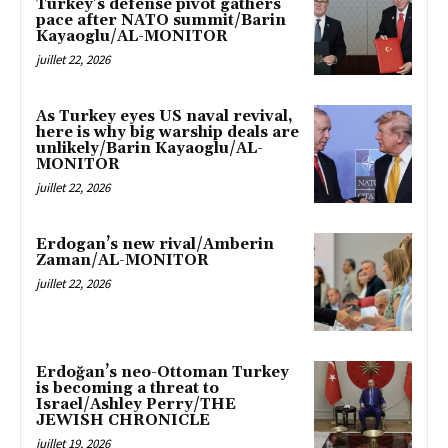
Turkey’s defense pivot gathers
pace after NATO summit/Barin
Kayaoglu/AL-MONITOR
juillet 22, 2026
As Turkey eyes US naval revival,
here is why big warship deals are
unlikely/Barin Kayaoglu/AL-
MONITOR
juillet 22, 2026
Erdogan’s new rival/Amberin
Zaman/AL-MONITOR
juillet 22, 2026
Erdoğan’s neo-Ottoman Turkey
is becoming a threat to
Israel/Ashley Perry/THE
JEWISH CHRONICLE
juillet 19, 2026