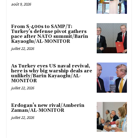
août 9, 2026
From S-400s to SAMP/T:
Turkey’s defense pivot gathers
pace after NATO summit/Barin
Kayaoglu/AL-MONITOR
juillet 22, 2026
As Turkey eyes US naval revival,
here is why big warship deals are
unlikely/Barin Kayaoglu/AL-
MONITOR
juillet 22, 2026
Erdogan’s new rival/Amberin
Zaman/AL-MONITOR
juillet 22, 2026