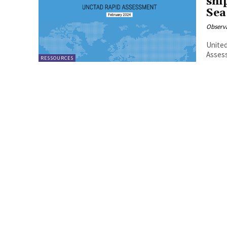
shi
Sea
Observa
Unite
RESSOURCES