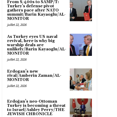
From S-400s to SAMP/T:
Turkey’s defense pivot
gathers pace after NATO
summit/Barin Kayaoglu/AL-
MONITOR
juillet 22, 2026
As Turkey eyes US naval
revival, here is why big
warship deals are
unlikely/Barin Kayaoglu/AL-
MONITOR
juillet 22, 2026
Erdogan’s new
rival/Amberin Zaman/AL-
MONITOR
juillet 22, 2026
Erdoğan’s neo-Ottoman
Turkey is becoming a threat
to Israel/Ashley Perry/THE
JEWISH CHRONICLE