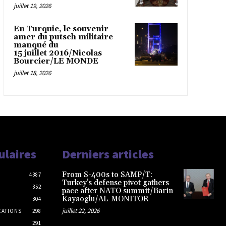
juillet 19, 2026
En Turquie, le souvenir
amer du putsch militaire
manqué du
15 juillet 2016/Nicolas
Bourcier/LE MONDE
juillet 18, 2026
ulaires
Derniers articles
From S-400s to SAMP/T:
4387
Turkey’s defense pivot gathers
352
pace after NATO summit/Barin
Kayaoglu/AL-MONITOR
304
juillet 22, 2026
CATIONS
298
291