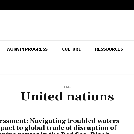
WORK IN PROGRESS
CULTURE
RESSOURCES
TAG
United nations
essment: Navigating troubled waters
mpact to global trade of disruption of