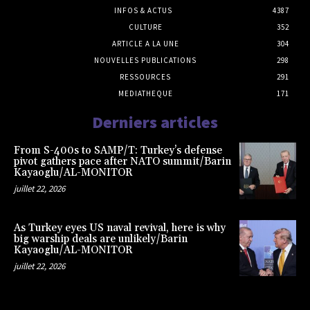
INFOS & ACTUS
4387
CULTURE
352
ARTICLE A LA UNE
304
NOUVELLES PUBLICATIONS
298
RESSOURCES
291
MEDIATHEQUE
171
Derniers articles
From S-400s to SAMP/T: Turkey’s defense
pivot gathers pace after NATO summit/Barin
Kayaoglu/AL-MONITOR
juillet 22, 2026
As Turkey eyes US naval revival, here is why
big warship deals are unlikely/Barin
Kayaoglu/AL-MONITOR
juillet 22, 2026