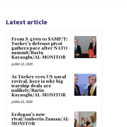
Latest article
From S-400s to SAMP/T:
Turkey’s defense pivot
gathers pace after NATO
summit/Barin
Kayaoglu/AL-MONITOR
juillet 22, 2026
As Turkey eyes US naval
revival, here is why big
warship deals are
unlikely/Barin
Kayaoglu/AL-MONITOR
juillet 22, 2026
Erdogan’s new
rival/Amberin Zaman/AL-
MONITOR