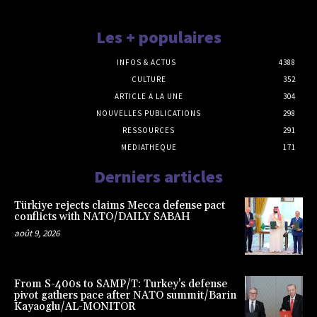
Les + populaires
INFOS & ACTUS
4388
CULTURE
352
ARTICLE A LA UNE
304
NOUVELLES PUBLICATIONS
298
RESSOURCES
291
MEDIATHEQUE
171
Derniers articles
Türkiye rejects claims Mecca defense pact
conflicts with NATO/DAILY SABAH
août 9, 2026
From S-400s to SAMP/T: Turkey’s defense
pivot gathers pace after NATO summit/Barin
Kayaoglu/AL-MONITOR