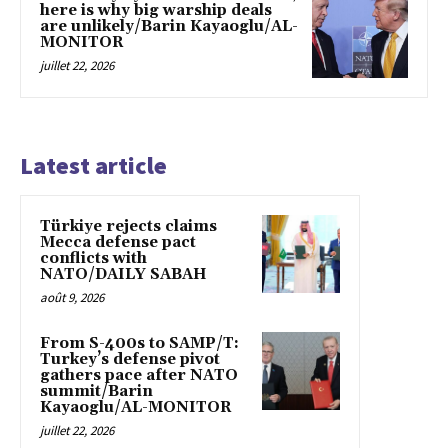
here is why big warship deals
are unlikely/Barin Kayaoglu/AL-
MONITOR
juillet 22, 2026
Latest article
Türkiye rejects claims
Mecca defense pact
conflicts with
NATO/DAILY SABAH
août 9, 2026
From S-400s to SAMP/T:
Turkey’s defense pivot
gathers pace after NATO
summit/Barin
Kayaoglu/AL-MONITOR
juillet 22, 2026