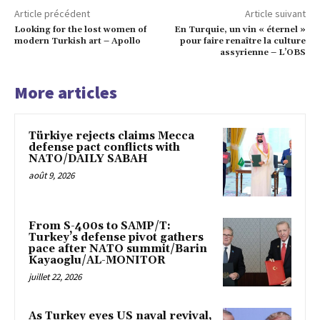
Article précédent
Article suivant
Looking for the lost women of
En Turquie, un vin « éternel »
modern Turkish art – Apollo
pour faire renaître la culture
assyrienne – L’OBS
More articles
Türkiye rejects claims Mecca
defense pact conflicts with
NATO/DAILY SABAH
août 9, 2026
From S-400s to SAMP/T:
Turkey’s defense pivot gathers
pace after NATO summit/Barin
Kayaoglu/AL-MONITOR
juillet 22, 2026
As Turkey eyes US naval revival,