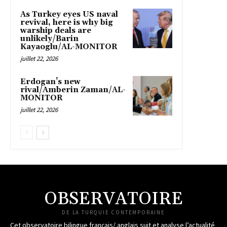
As Turkey eyes US naval
revival, here is why big
warship deals are
unlikely/Barin
Kayaoglu/AL-MONITOR
juillet 22, 2026
Erdogan’s new
rival/Amberin Zaman/AL-
MONITOR
juillet 22, 2026
OBSERVATOIRE
DE LA TURQUIE CONTEMPORAINE
Cet observatoire bilingue français/ anglais suit et analyse l’actualité