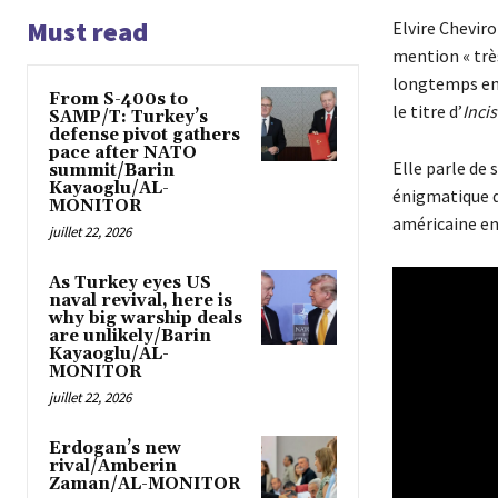
Must read
Elvire Chevir
mention « très
longtemps en T
From S-400s to
le titre d’
Inci
SAMP/T: Turkey’s
defense pivot gathers
pace after NATO
Elle parle de 
summit/Barin
Kayaoglu/AL-
énigmatique qu
MONITOR
américaine en
juillet 22, 2026
As Turkey eyes US
naval revival, here is
why big warship deals
are unlikely/Barin
Kayaoglu/AL-
MONITOR
juillet 22, 2026
Erdogan’s new
rival/Amberin
Zaman/AL-MONITOR