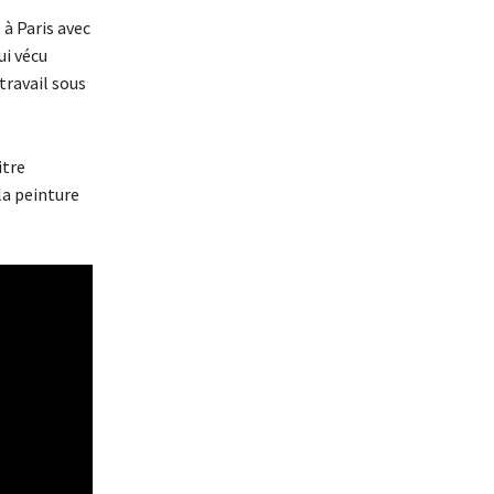
à Paris avec
ui vécu
travail sous
itre
la peinture