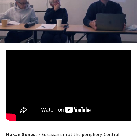
Hakan Günes
: « Eurasianism at the periphery: Central