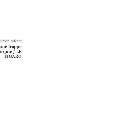
Article suivant
une frappe
urquie / LE
FIGARO