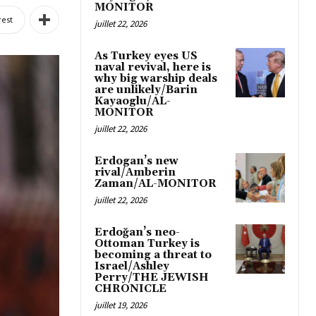
MONITOR
rest
juillet 22, 2026
As Turkey eyes US
naval revival, here is
why big warship deals
are unlikely/Barin
Kayaoglu/AL-
MONITOR
juillet 22, 2026
Erdogan’s new
rival/Amberin
Zaman/AL-MONITOR
juillet 22, 2026
Erdoğan’s neo-
Ottoman Turkey is
becoming a threat to
Israel/Ashley
Perry/THE JEWISH
CHRONICLE
juillet 19, 2026