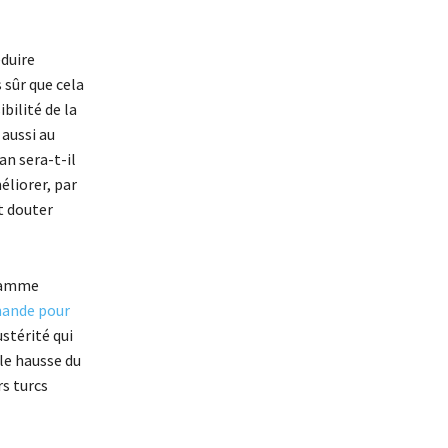
duire
 sûr que cela
ibilité de la
aussi au
an sera-t-il
éliorer, par
t douter
gramme
mande pour
stérité qui
lle hausse du
s turcs