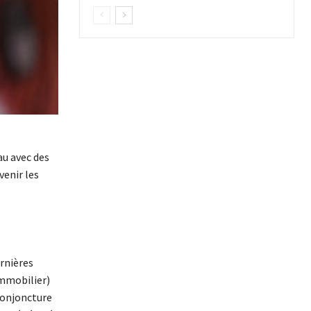
au avec des
venir les
ernières
immobilier)
 conjoncture