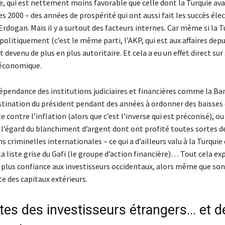
e, qui est nettement moins favorable que celle dont la Turquie ava
s 2000 – des années de prospérité qui ont aussi fait les succès éle
rdogan. Mais il y a surtout des facteurs internes. Car même si la T
politiquement (c’est le même parti, l’AKP, qui est aux affaires depu
 devenu de plus en plus autoritaire. Et cela a eu un effet direct sur
économique.
dépendance des institutions judiciaires et financières comme la B
bstination du président pendant des années à ordonner des baisses 
e contre l’inflation (alors que c’est l’inverse qui est préconisé), ou
à l’égard du blanchiment d’argent dont ont profité toutes sortes d
s criminelles internationales – ce qui a d’ailleurs valu à la Turquie 
la liste grise du Gafi (le groupe d’action financière)… Tout cela ex
e plus confiance aux investisseurs occidentaux, alors même que s
e des capitaux extérieurs.
tes des investisseurs étrangers… et de