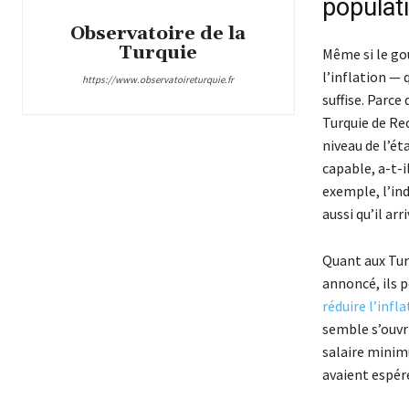
populat
Observatoire de la
Turquie
Même si le go
l’inflation — 
https://www.observatoireturquie.fr
suffise. Parce 
Turquie de Re
niveau de l’ét
capable, a-t-i
exemple, l’in
aussi qu’il ar
Quant aux Tu
annoncé, ils p
réduire l’infl
semble s’ouvri
salaire minim
avaient espér