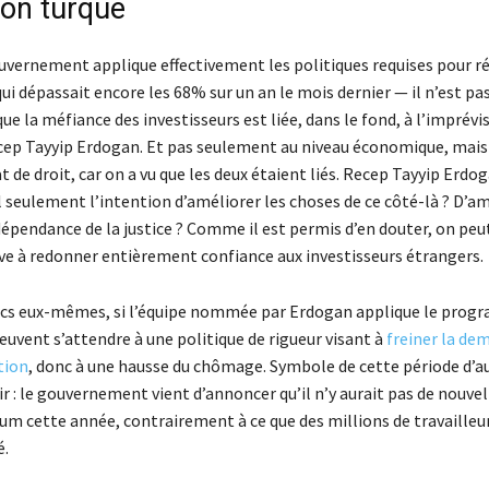
ion turque
uvernement applique effectivement les politiques requises pour ré
qui dépassait encore les 68% sur un an le mois dernier — il n’est pas
que la méfiance des investisseurs est liée, dans le fond, à l’imprévis
cep Tayyip Erdogan. Et pas seulement au niveau économique, mais 
at de droit, car on a vu que les deux étaient liés. Recep Tayyip Erdog
l seulement l’intention d’améliorer les choses de ce côté-là ? D’am
dépendance de la justice ? Comme il est permis d’en douter, on peu
rive à redonner entièrement confiance aux investisseurs étrangers.
rcs eux-mêmes, si l’équipe nommée par Erdogan applique le pro
euvent s’attendre à une politique de rigueur visant à
freiner la de
ation
, donc à une hausse du chômage. Symbole de cette période d’au
r : le gouvernement vient d’annoncer qu’il n’y aurait pas de nouve
um cette année, contrairement à ce que des millions de travailleur
é.