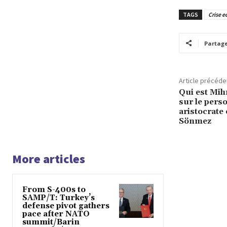
TAGS
Crise 
Partag
Article précéde
Qui est Mih
sur le pers
aristocrate
Sönmez
More articles
From S-400s to
SAMP/T: Turkey’s
defense pivot gathers
pace after NATO
summit/Barin