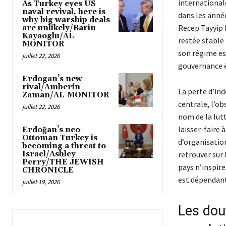
international
As Turkey eyes US
naval revival, here is
dans les année
why big warship deals
Recep Tayyip E
are unlikely/Barin
Kayaoglu/AL-
restée stable 
MONITOR
son régime est
juillet 22, 2026
gouvernance 
Erdogan’s new
rival/Amberin
La perte d’in
Zaman/AL-MONITOR
centrale, l’o
juillet 22, 2026
nom de la lutt
laisser-faire 
Erdoğan’s neo-
Ottoman Turkey is
d’organisation
becoming a threat to
Israel/Ashley
retrouver sur 
Perry/THE JEWISH
pays n’inspir
CHRONICLE
est dépendant
juillet 19, 2026
Les dou