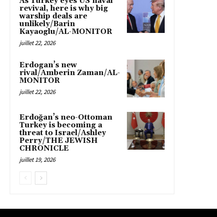
As Turkey eyes US naval
revival, here is why big
warship deals are
unlikely/Barin
Kayaoglu/AL-MONITOR
juillet 22, 2026
Erdogan’s new
rival/Amberin Zaman/AL-
MONITOR
juillet 22, 2026
Erdoğan’s neo-Ottoman
Turkey is becoming a
threat to Israel/Ashley
Perry/THE JEWISH
CHRONICLE
juillet 19, 2026