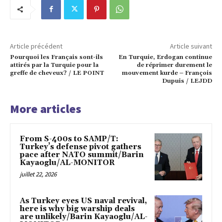
Article précédent
Article suivant
Pourquoi les Français sont-ils
En Turquie, Erdogan continue
attirés par la Turquie pour la
de réprimer durement le
greffe de cheveux? / LE POINT
mouvement kurde – François
Dupuis / LEJDD
More articles
From S-400s to SAMP/T:
Turkey’s defense pivot gathers
pace after NATO summit/Barin
Kayaoglu/AL-MONITOR
juillet 22, 2026
As Turkey eyes US naval revival,
here is why big warship deals
are unlikely/Barin Kayaoglu/AL-