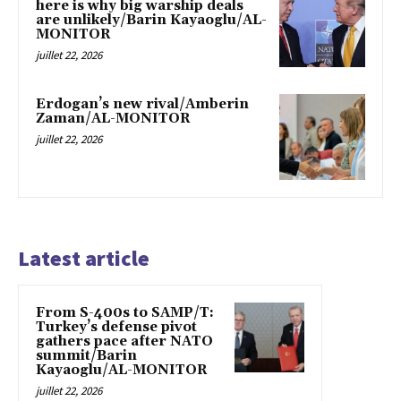
here is why big warship deals
are unlikely/Barin Kayaoglu/AL-
MONITOR
juillet 22, 2026
Erdogan’s new rival/Amberin
Zaman/AL-MONITOR
juillet 22, 2026
Latest article
From S-400s to SAMP/T:
Turkey’s defense pivot
gathers pace after NATO
summit/Barin
Kayaoglu/AL-MONITOR
juillet 22, 2026