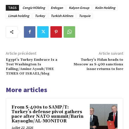
TAGS
Cengiz HOlding
Erdogan
Kalyon Group
Kolin Holding
Limak holding
Turkey
Turkish Airlines
Turquie
Article précédent
Article suivant
Egypt’s Turkey Embrace Is a
Turkey’s Fidan heads to
Test Washington Is
Moscow as S-400 sanctions
Failing/Amine Ayoub/THE
issue returns to fore
TIMES OF ISRAEL/blog
More articles
From S-400s to SAMP/T:
Turkey’s defense pivot gathers
pace after NATO summit/Barin
Kayaoglu/AL-MONITOR
juillet 22, 2026