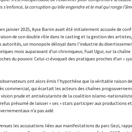
ys s’enfonce, la corruption qu’elle engendre et le mal qui ronge l’âm
n janvier 2025, Ayse Barim avait été initialement accusée de confl
raison de son double rôle dans le casting et la gestion des artistes
es autorités, un monopole déloyal dans l’industrie du divertisseme
elques mois auparavant d’un chroniqueur, Fuat Ugur, sur la chaîne 
oches du pouvoir. Celui-ci évoquait des pratiques proches d’un
« sy
bservateurs ont alors émis l’hypothèse que la véritable raison d
cès commercial, qui écartait les acteurs des chaînes progouverne
vision prude et antiséculariste de la coalition islamo-nationalist
refus présumé de laisser « ses » stars participer aux productions et
vernementaux n’a pas aidé.
enues les accusations liées aux manifestations du parc Gezi, rapp