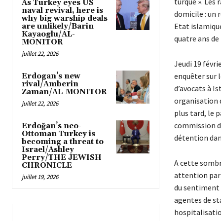
turque ». Les 
As Turkey eyes US
naval revival, here is
domicile : un 
why big warship deals
Etat islamique
are unlikely/Barin
Kayaoglu/AL-
quatre ans de 
MONITOR
juillet 22, 2026
Jeudi 19 févri
enquêter sur 
Erdogan’s new
rival/Amberin
d’avocats à Is
Zaman/AL-MONITOR
organisation 
juillet 22, 2026
plus tard, le
commission d’
Erdoğan’s neo-
Ottoman Turkey is
détention dans
becoming a threat to
Israel/Ashley
Perry/THE JEWISH
A cette sombre
CHRONICLE
attention part
juillet 19, 2026
du sentiment d
agentes de sta
hospitalisatio