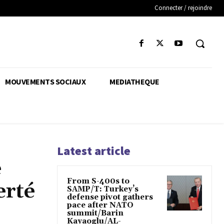
Connecter / rejoindre
MOUVEMENTS SOCIAUX
MEDIATHEQUE
Latest article
e
From S-400s to
erté
SAMP/T: Turkey’s
defense pivot gathers
pace after NATO
summit/Barin
Kayaoglu/AL-