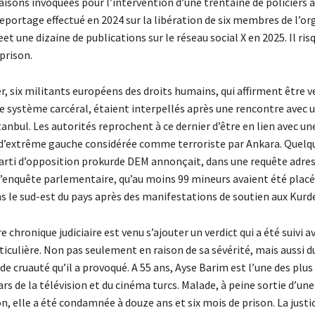
raisons invoquées pour l’intervention d’une trentaine de policiers 
reportage effectué en 2024 sur la libération de six membres de l’o
et une dizaine de publications sur le réseau social X en 2025. Il ris
prison.
er, six militants européens des droits humains, qui affirment être 
le système carcéral, étaient interpellés après une rencontre avec 
tanbul. Les autorités reprochent à ce dernier d’être en lien avec un
d’extrême gauche considérée comme terroriste par Ankara. Quelq
 parti d’opposition prokurde DEM annonçait, dans une requête adre
enquête parlementaire, qu’au moins 99 mineurs avaient été placé
 le sud-est du pays après des manifestations de soutien aux Kurde
 chronique judiciaire est venu s’ajouter un verdict qui a été suivi a
iculière. Non pas seulement en raison de sa sévérité, mais aussi d
e cruauté qu’il a provoqué. A 55 ans, Ayse Barim est l’une des plus
rs de la télévision et du cinéma turcs. Malade, à peine sortie d’une
n, elle a été condamnée à douze ans et six mois de prison. La justic