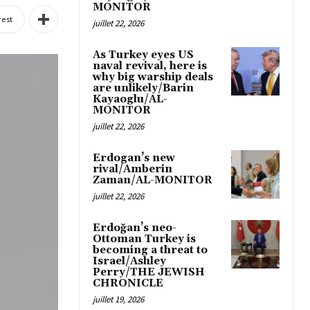
MONITOR
rest
juillet 22, 2026
As Turkey eyes US
naval revival, here is
why big warship deals
are unlikely/Barin
Kayaoglu/AL-
MONITOR
juillet 22, 2026
Erdogan’s new
rival/Amberin
Zaman/AL-MONITOR
juillet 22, 2026
Erdoğan’s neo-
Ottoman Turkey is
becoming a threat to
Israel/Ashley
Perry/THE JEWISH
CHRONICLE
juillet 19, 2026