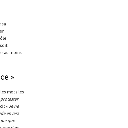
e sa
 en
rôle
 soit
rer au moins
nce »
 les mots les
 protester
ci :
« Je ne
tude envers
ique que
trophe dans