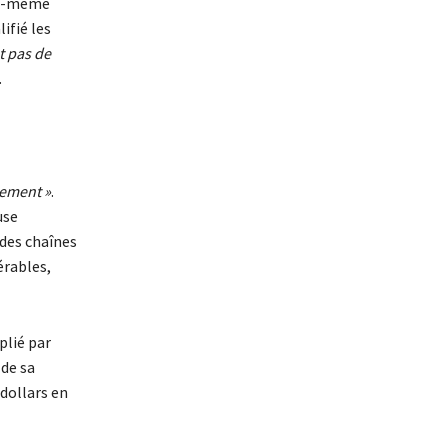
ui-même
ifié les
t pas de
.
uement »
.
use
 des chaînes
rables,
plié par
 de sa
dollars en