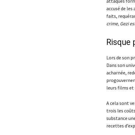
attaques form
accusé de les 
faits, requéra
crime, Gezi est
Risque 
Lors de son pr
Dans son unive
acharnée, redo
progouverneme
leurs films e
A cela sont ve
trois les coût
substance une
recettes d’ex