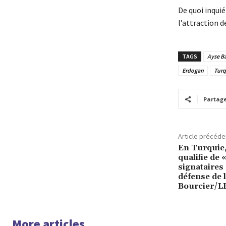
De quoi inqui
l’attraction d
TAGS
Ayse B
Erdogan
Turq
Partag
Article précéde
En Turquie
qualifie de 
signataires 
défense de l
Bourcier/
More articles