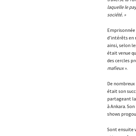
laquelle le pa
société. »
Emprisonnée e
d’intérêts en 
ainsi, selon l
était venue qu
des cercles pr
mafieux »
.
De nombreux o
était son suc
partageant la 
à Ankara. Son 
shows progou
Sont ensuite v