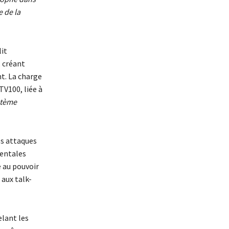
e de la
it
, créant
nt. La charge
TV100, liée à
stème
es attaques
mentales
e au pouvoir
 aux talk-
elant les