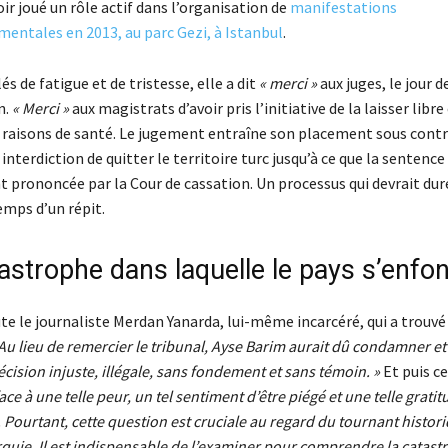
ir joué un rôle actif dans l’organisation de
manifestations
entales en 2013, au parc Gezi, à Istanbul
.
és de fatigue et de tristesse, elle a dit
« merci »
aux juges, le jour d
n.
« Merci »
aux magistrats d’avoir pris l’initiative de la laisser libre
 raisons de santé. Le jugement entraîne son placement sous cont
 interdiction de quitter le territoire turc jusqu’à ce que la sentence
t prononcée par la Cour de cassation. Un processus qui devrait du
emps d’un répit.
astrophe dans laquelle le pays s’enfo
te le journaliste Merdan Yanarda, lui-même incarcéré, qui a trouvé
Au lieu de remercier le tribunal, Ayse Barim aurait dû condamner et
écision injuste, illégale, sans fondement et sans témoin. »
Et puis ce
ace à une telle peur, un tel sentiment d’être piégé et une telle grati
Pourtant, cette question est cruciale au regard du tournant histor
rquie. Il est indispensable de l’examiner pour comprendre la catas