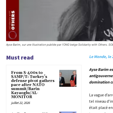
Ayse Barim, sur une illustration publiée par l’ONG belge Solidarity with Others
Must read
Le Monde, le 2
Ayse Barim est
From S-400s to
antigouvernem
SAMP/T: Turkey’s
defense pivot gathers
domination cu
pace after NATO
summit/Barin
Kayaoglu/AL-
La vague d’arr
MONITOR
tel niveau d’i
juillet 22, 2026
était placé en