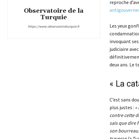
reproche d’avo
Observatoire de la
antigouvernem
Turquie
Les yeux gonfl
https://www.observatoireturquie.fr
condamnatio
invoquant ses
judiciaire avec
définitivemen
deux ans. Le t
« La cat
C’est sans dou
plus justes :
« 
contre cette d
sais que dire f
son bourreau. 
traverse la Tu