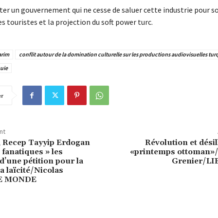
éter un gouvernement qui ne cesse de saluer cette industrie pour s
es touristes et la projection du soft power turc.
arim
conflit autour de la domination culturelle sur les productions audiovisuelles tur
uie
er
nt
, Recep Tayyip Erdogan
Révolution et dési
« fanatiques » les
«printemps ottoman»
d’une pétition pour la
Grenier/L
a laïcité/Nicolas
LE MONDE