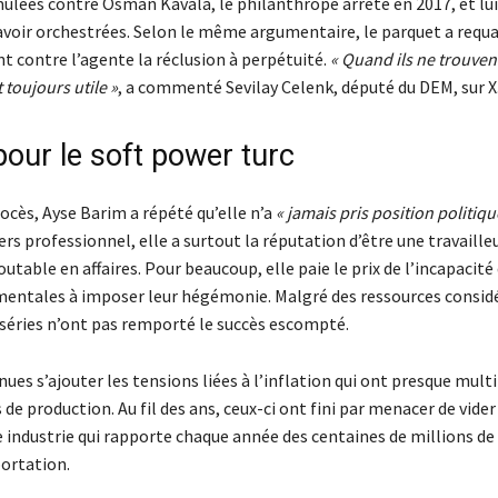
ulées contre Osman Kavala, le philanthrope arrêté en 2017, et l
avoir orchestrées. Selon le même argumentaire, le parquet a requal
nt contre l’agente la réclusion à perpétuité.
« Quand ils ne trouven
 toujours utile »
, a commenté Sevilay Celenk, député du DEM, sur X
pour le soft power turc
ocès, Ayse Barim a répété qu’elle n’a
« jamais pris position politiq
rs professionnel, elle a surtout la réputation d’être une travaille
utable en affaires. Pour beaucoup, elle paie le prix de l’incapacité
ntales à imposer leur hégémonie. Malgré des ressources considé
t séries n’ont pas remporté le succès escompté.
nues s’ajouter les tensions liées à l’inflation qui ont presque multi
s de production. Au fil des ans, ceux-ci ont fini par menacer de vider
 industrie qui rapporte chaque année des centaines de millions de 
portation.