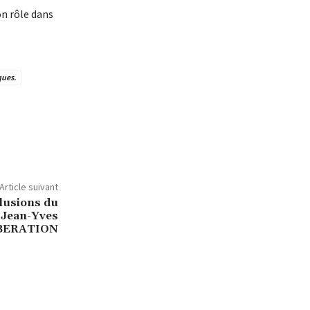
on rôle dans
ques.
Article suivant
llusions du
/Jean-Yves
IBERATION