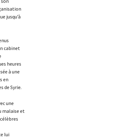
à son
rganisation
que jusqu’à
venus
un cabinet
e
ues heures
ssée à une
s en
s de Syrie.
vec une
u malaise et
 célèbres
e lui