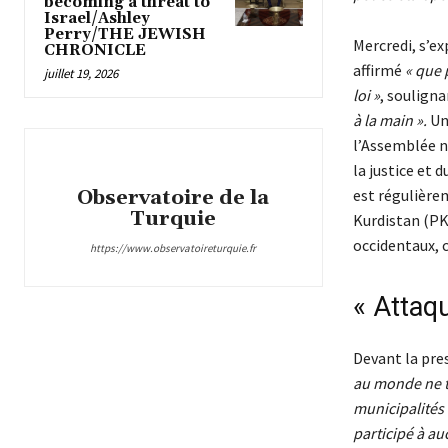
becoming a threat to
Israel/Ashley
Perry/THE JEWISH
Mercredi, s’ex
CHRONICLE
affirmé
« que 
juillet 19, 2026
loi »
, soulign
à la main ».
Un
l’Assemblée n
la justice et
Observatoire de la
est régulièrem
Turquie
Kurdistan (PK
occidentaux, c
https://www.observatoireturquie.fr
« Attaqu
Devant la pres
au monde ne to
municipalités 
participé à au