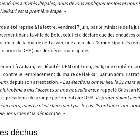
 mené des activités illégales, nous devons appliquer les lois et nous l
 Hakkari est la première étape. »
de a été reprise à la lettre, vendredi 7 juin, par le ministre de la ju
cement dans la ville de Bolu, celui-ci a déclaré que des enquêtes o
encontre de la mairie de Tatvan, une autre des 78 municipalités re
ien nom du DEM) aux dernières municipales.
lement à Ankara, les députés DEM ont tenu, jeudi, une conférence 
r contre le remplacement du maire de Hakkari par un administrat
yum
, depuis son arrestation.
« Les élections ont eu lieu le 31 mars et
lui-même a mis l’accent sur une nouvelle ère,
a rappelé Gülistan K
vice-présidente du groupe parlementaire DEM.
Ils prétendaient avoir
lecteurs, mais ce n’est clairement pas le cas. Ils ont lancé une nou
le, les urnes et la démocratie. »
les déchus