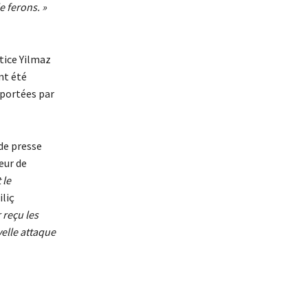
e ferons. »
stice Yilmaz
nt été
mportées par
de presse
eur de
 le
iliç
 reçu les
velle attaque