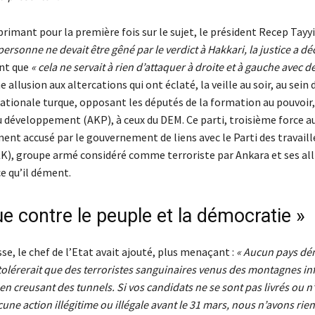
primant pour la première fois sur le sujet, le président Recep Tay
personne ne devait être gêné par le verdict à Hakkari, la justice a dé
ant que
« cela ne servait à rien d’attaquer à droite et à gauche avec 
e allusion aux altercations qui ont éclaté, la veille au soir, au sein 
ationale turque, opposant les députés de la formation au pouvoir, 
 du développement (AKP), à ceux du DEM. Ce parti, troisième force 
ent accusé par le gouvernement de liens avec le Parti des travaill
K), groupe armé considéré comme terroriste par Ankara et ses all
e qu’il dément.
e contre le peuple et la démocratie »
se, le chef de l’Etat avait ajouté, plus menaçant :
« Aucun pays dé
lérerait que des terroristes sanguinaires venus des montagnes infi
en creusant des tunnels. Si vos candidats ne se sont pas livrés ou n
cune action illégitime ou illégale avant le 31 mars, nous n’avons rien 