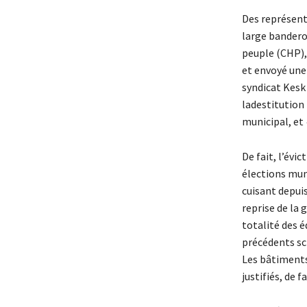
Des représent
large bandero
peuple (CHP),
et envoyé une
syndicat Kesk 
ladestitution
municipal, et
De fait, l’évi
élections muni
cuisant depuis
reprise de la 
totalité des é
précédents scr
Les bâtiments 
justifiés, de 