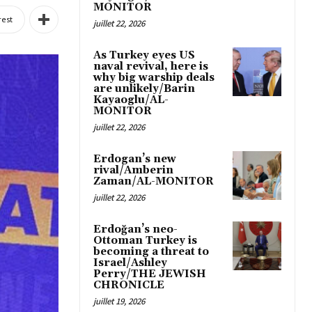
MONITOR
rest
juillet 22, 2026
As Turkey eyes US
naval revival, here is
why big warship deals
are unlikely/Barin
Kayaoglu/AL-
MONITOR
juillet 22, 2026
Erdogan’s new
rival/Amberin
Zaman/AL-MONITOR
juillet 22, 2026
Erdoğan’s neo-
Ottoman Turkey is
becoming a threat to
Israel/Ashley
Perry/THE JEWISH
CHRONICLE
juillet 19, 2026