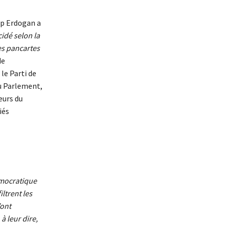
yip Erdogan a
cidé selon la
des pancartes
de
le Parti de
au Parlement,
eurs du
iés
mocratique
ltrent les
’ont
à leur dire,