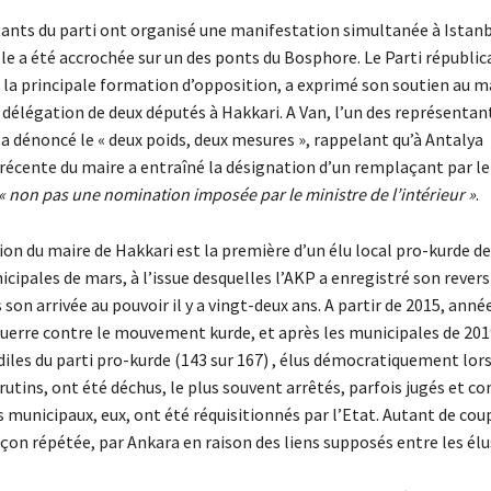
ants du parti ont organisé une manifestation simultanée à Istanb
le a été accrochée sur un des ponts du Bosphore. Le Parti républic
 la principale formation d’opposition, a exprimé son soutien au m
 délégation de deux députés à Hakkari. A Van, l’un des représentan
a dénoncé le « deux poids, deux mesures », rappelant qu’à Antalya
 récente du maire a entraîné la désignation d’un remplaçant par le
« non pas une nomination imposée par le ministre de l’intérieur »
.
ction du maire de Hakkari est la première d’un élu local pro-kurde de
cipales de mars, à l’issue desquelles l’AKP a enregistré son revers
 son arrivée au pouvoir il y a vingt-deux ans. A partir de 2015, année
guerre contre le mouvement kurde, et après les municipales de 2019
diles du parti pro-kurde (143 sur 167) , élus démocratiquement lor
utins, ont été déchus, le plus souvent arrêtés, parfois jugés et c
municipaux, eux, ont été réquisitionnés par l’Etat. Autant de cou
façon répétée, par Ankara en raison des liens supposés entre les élu