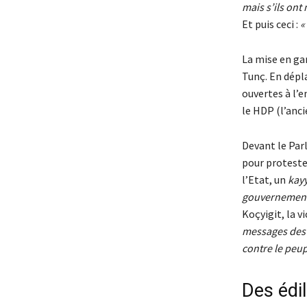
mais s’ils ont
Et puis ceci :
«
La mise en gar
Tunç. En dépla
ouvertes à l’
le HDP (l’anc
Devant le Par
pour proteste
l’Etat, un
kay
gouvernement 
Koçyigit, la 
messages des é
contre le peup
Des édi