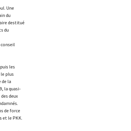
ul. Une
ain du
aire destitué
ts du
 conseil
puis les
 le plus
 de la
, la quasi-
s des deux
ondamnés.
ps de force
s et le PKK.