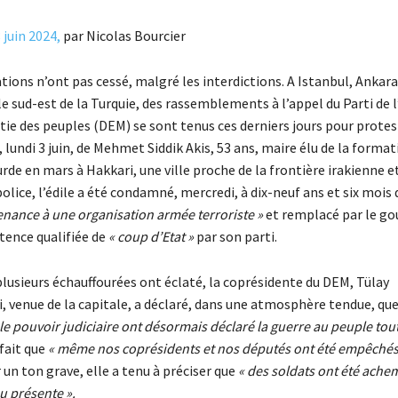
 juin 2024,
par Nicolas Bourcier
ions n’ont pas cessé, malgré les interdictions. A Istanbul, Ankara
e sud-est de la Turquie, des rassemblements à l’appel du Parti de l
tie des peuples (DEM) se sont tenus ces derniers jours pour protes
, lundi 3 juin, de Mehmet Siddik Akis, 53 ans, maire élu de la format
de en mars à Hakkari, une ville proche de la frontière irakienne et 
police, l’édile a été condamné, mercredi, à dix-neuf ans et six mois 
enance à une organisation armée terroriste »
et remplacé par le go
tence qualifiée de
« coup d’Etat »
par son parti.
plusieurs échauffourées ont éclaté, la coprésidente du DEM, Tülay
, venue de la capitale, a déclaré, dans une atmosphère tendue, qu
le pouvoir judiciaire ont désormais déclaré la guerre au peuple tout
fait que
« même nos coprésidents et nos députés ont été empêchés
 un ton grave, elle a tenu à préciser que
« des soldats ont été achem
eu présente ».