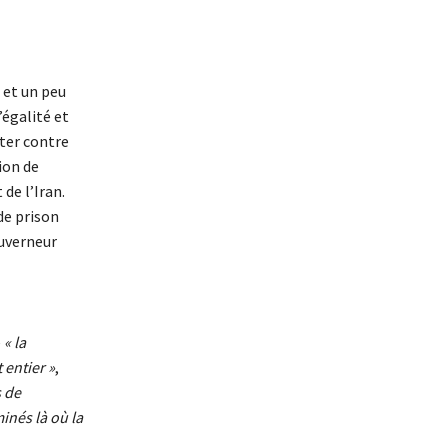
 et un peu
’égalité et
ter contre
ion de
de l’Iran.
de prison
uverneur
e
« la
 entier »
,
 de
inés là où la