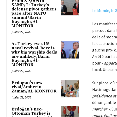
From S-400s to
SAMP/T: Turkey’s
defense pivot gathers
Le Monde, le 8
pace after NATO
summit/Barin
Kayaoglu/AL-
Les manifestat
MONITOR
partout dans l
juillet 22, 2026
de la démocra
la destitution
As Turkey eyes US
naval revival, here is
gauche pro-kur
why big warship deals
Arrêté par la 
are unlikely/Barin
Kayaoglu/AL-
pour
« appart
MONITOR
local. Une sen
juillet 22, 2026
Sur place, où 
Erdogan’s new
rival/Amberin
Hatimogullari
Zaman/AL-MONITOR
présidence et 
juillet 22, 2026
dénonçant le 
marcher ».
Sur
Erdoğan’s neo-
Ottoman Turkey is
police était p