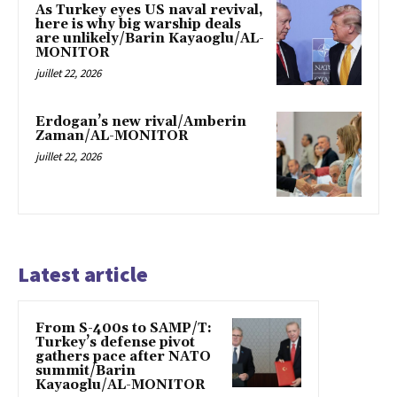
As Turkey eyes US naval revival,
here is why big warship deals
are unlikely/Barin Kayaoglu/AL-
MONITOR
juillet 22, 2026
Erdogan’s new rival/Amberin
Zaman/AL-MONITOR
juillet 22, 2026
Latest article
From S-400s to SAMP/T:
Turkey’s defense pivot
gathers pace after NATO
summit/Barin
Kayaoglu/AL-MONITOR