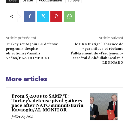
TAGS
Ocalan
PKK dissolution
Turquie
Article précédent
Article suivant
Turkey set to join EU defense
le PKK fustige l’absence de
programs despite
«garanties» et réclame
objections/Vassilis
l’allègement de «l’isolement»
Nedos/EKATHIMERINI
carcéral d’Abdullah Öcalan /
LE FIGARO
More articles
From S-400s to SAMP/T:
Turkey’s defense pivot gathers
pace after NATO summit/Barin
Kayaoglu/AL-MONITOR
juillet 22, 2026