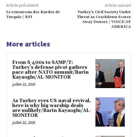
Article précédent
Article suivant
Le renouveau des Kurdes de
Turkey’s Civil Society Under
Turquie / RFI
Threat as Crackdown Scares
Away Donors / VOICE OF
AMERICA
More articles
From S-400s to SAMP/T:
Turkey’s defense pivot gathers
pace after NATO summit/Barin
Kayaoglu/AL-MONITOR
juillet 22, 2026
As Turkey eyes US naval revival,
here is why big warship deals
are unlikely/Barin Kayaoglu/AL-
MONITOR
juillet 22, 2026