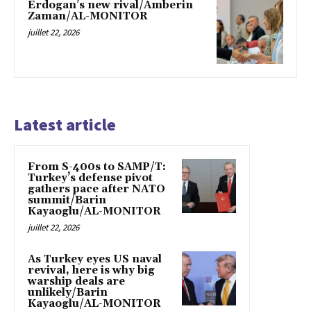
Erdogan’s new rival/Amberin
Zaman/AL-MONITOR
juillet 22, 2026
Latest article
From S-400s to SAMP/T:
Turkey’s defense pivot
gathers pace after NATO
summit/Barin
Kayaoglu/AL-MONITOR
juillet 22, 2026
As Turkey eyes US naval
revival, here is why big
warship deals are
unlikely/Barin
Kayaoglu/AL-MONITOR