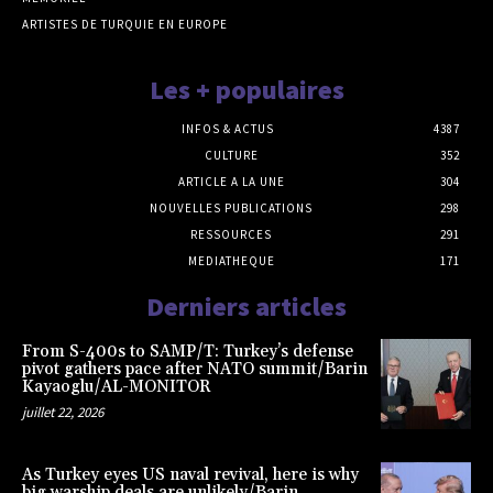
ARTISTES DE TURQUIE EN EUROPE
Les + populaires
INFOS & ACTUS
4387
CULTURE
352
ARTICLE A LA UNE
304
NOUVELLES PUBLICATIONS
298
RESSOURCES
291
MEDIATHEQUE
171
Derniers articles
From S-400s to SAMP/T: Turkey’s defense
pivot gathers pace after NATO summit/Barin
Kayaoglu/AL-MONITOR
juillet 22, 2026
As Turkey eyes US naval revival, here is why
big warship deals are unlikely/Barin