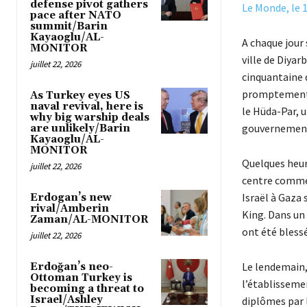
defense pivot gathers
Le Monde, le 1
pace after NATO
summit/Barin
Kayaoglu/AL-
A chaque jour 
MONITOR
ville de Diyar
juillet 22, 2026
cinquantaine 
promptement d
As Turkey eyes US
naval revival, here is
le Hüda-Par, u
why big warship deals
gouvernementa
are unlikely/Barin
Kayaoglu/AL-
MONITOR
Quelques heure
juillet 22, 2026
centre commer
Israël à Gaza 
Erdogan’s new
rival/Amberin
King. Dans un 
Zaman/AL-MONITOR
ont été bless
juillet 22, 2026
Le lendemain, 
Erdoğan’s neo-
Ottoman Turkey is
l’établissemen
becoming a threat to
Israel/Ashley
diplômes par 