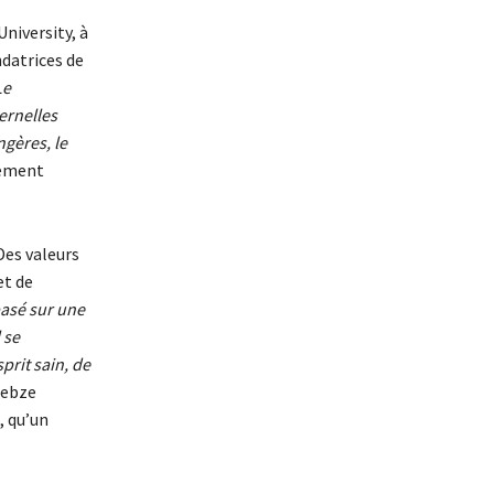
niversity, à
ndatrices de
Le
ernelles
gères, le
lement
Des valeurs
et de
 basé sur une
 se
prit sain, de
Gebze
, qu’un