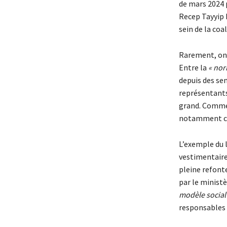
de mars 2024 p
Recep Tayyip 
sein de la co
Rarement, on 
Entre la
« nor
depuis des sem
représentants 
grand. Comme 
notamment cel
L’exemple du l
vestimentaire 
pleine refont
par le ministè
modèle social
responsables 