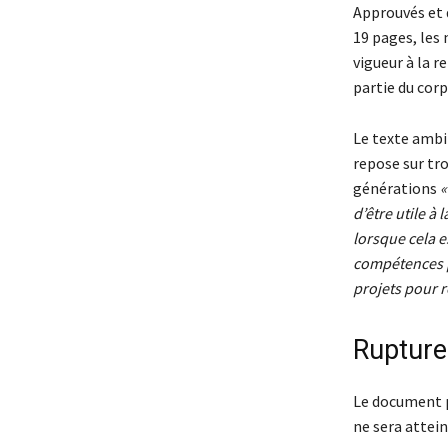
Approuvés et d
19 pages, les
vigueur à la r
partie du cor
Le texte ambi
repose sur troi
générations
«
d’être utile à 
lorsque cela 
compétences p
projets pour r
Rupture
Le document pr
ne sera attein