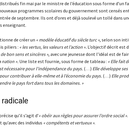
istribués fin mai par le ministre de l’éducation sous forme d’un fa
 nouveaux programmes scolaires du gouvernement sont censés ent
entrée de septembre. Ils ont d’ores et déjà soulevé un tollé dans u
ps enseignant.
tionne de créer un
« modèle éducatif du siècle turc »
, selon son inti
s piliers :
« les vertus, les valeurs et l’action ».
L’objectif décrit est d
 de bon sens et sincères »
, avec une jeunesse dont l’idéal est de fai
la nation ».
Une liste est fournie, sous forme de tableau :
« Elle fait 
est nécessaire pour l’indépendance du pays.
(…)
Elle développe ses
our contribuer à elle-même et à l’économie du pays.
(…)
Elle prod
endre le pays fort dans tous les domaines. »
 radicale
écise qu’il s’agit d’
« obéir aux règles pour assurer l’ordre social »
.
t qu’avec des individus
« compétents et vertueux »
.