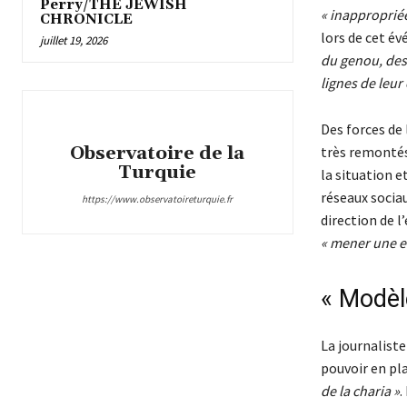
Perry/THE JEWISH
« inapproprié
CHRONICLE
lors de cet é
juillet 19, 2026
du genou, des
lignes de leur
Des forces de 
Observatoire de la
très remontés
Turquie
la situation et
réseaux sociau
https://www.observatoireturquie.fr
direction de l
« mener une e
« Modèle
La journalist
pouvoir en pl
de la charia »
.