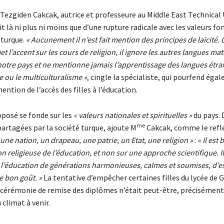
Tezgiden Cakcak, autrice et professeure au Middle East Technical U
git là ni plus ni moins que d’une rupture radicale avec les valeurs fo
 turque.
« Aucunement il n’est fait mention des principes de laïcité. 
l’accent sur les cours de religion, il ignore les autres langues mat
otre pays et ne mentionne jamais l’apprentissage des langues étran
 ou le multiculturalisme »
, cingle la spécialiste, qui pourfend éga
ention de l’accès des filles à l’éducation.
posé se fonde sur les
« valeurs nationales et spirituelles »
du pays. 
me
partagées par la société turque, ajoute M
Cakcak, comme le refl
une nation, un drapeau, une patrie, un Etat, une religion »
:
« Il est
religieuse de l’éducation, et non sur une approche scientifique. Il
l’éducation de générations harmonieuses, calmes et soumises, d’es
e bon goût. »
La tentative d’empêcher certaines filles du lycée de 
la cérémonie de remise des diplômes n’était peut-être, précisément
climat à venir.