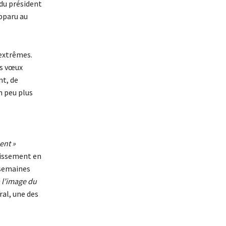
 du président
pparu au
 extrêmes.
es vœux
nt, de
n peu plus
ent »
blissement en
 semaines
à l’image du
ral, une des