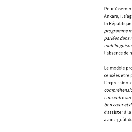
Pour Yasemin 
Ankara, il s’a
la République
programme met 
parlées dans n
multilinguisme
l’absence de m
Le modèle pro
censées être 
l’expression
« 
compréhension 
concentre sur 
bon cœur et d
d’assister à 
avant-goût du 