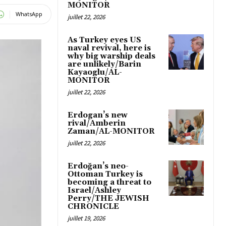
MONITOR
WhatsApp
juillet 22, 2026
As Turkey eyes US
naval revival, here is
why big warship deals
are unlikely/Barin
Kayaoglu/AL-
MONITOR
juillet 22, 2026
Erdogan’s new
rival/Amberin
Zaman/AL-MONITOR
juillet 22, 2026
Erdoğan’s neo-
Ottoman Turkey is
becoming a threat to
Israel/Ashley
Perry/THE JEWISH
CHRONICLE
juillet 19, 2026