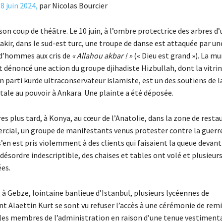
8 juin 2024,
par Nicolas Bourcier
son coup de théâtre. Le 10 juin, à l’ombre protectrice des arbres d’
bakir, dans le sud-est turc, une troupe de danse est attaquée par un
d’hommes aux cris de
« Allahou akbar ! »
(« Dieu est grand »). La mu
énoncé une action du groupe djihadiste Hizbullah, dont la vitrin
n parti kurde ultraconservateur islamiste, est un des soutiens de l
le au pouvoir à Ankara. Une plainte a été déposée.
s plus tard, à Konya, au cœur de l’Anatolie, dans la zone de resta
cial, un groupe de manifestants venus protester contre la guer
s’en est pris violemment à des clients qui faisaient la queue devan
désordre indescriptible, des chaises et tables ont volé et plusieu
ées.
à Gebze, lointaine banlieue d’Istanbul, plusieurs lycéennes de
t Alaettin Kurt se sont vu refuser l’accès à une cérémonie de remi
les membres de l’administration en raison d’une tenue vestimenta