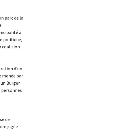
un parc de la
e
nicipalité a
e politique,
a coalition
uration d’un
re menée par
t un Burger
rs personnes
se de
ire jugée