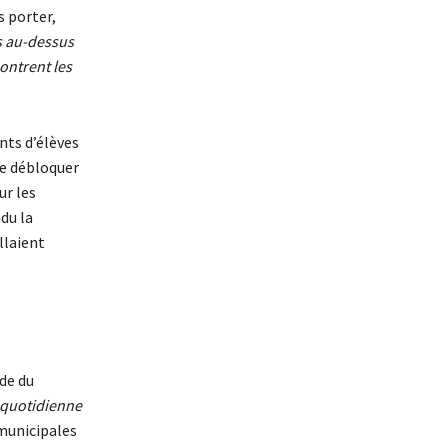
s porter,
es au-dessus
ontrent les
nts d’élèves
de débloquer
ur les
du la
llaient
de du
 quotidienne
 municipales