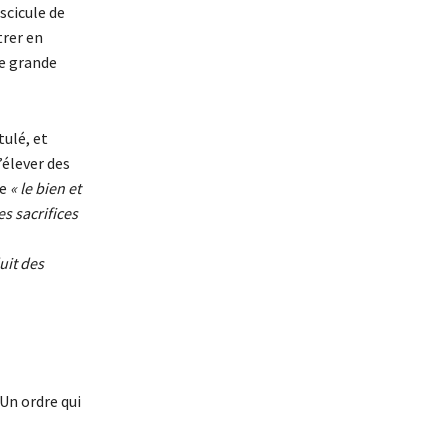
scicule de
rer en
ne grande
tulé, et
’élever des
re
« le bien et
des sacrifices
uit des
 Un ordre qui