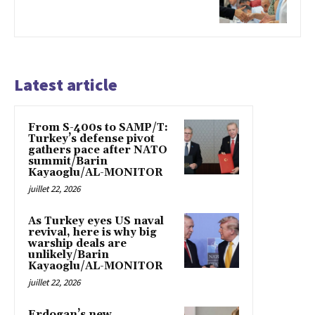
Latest article
From S-400s to SAMP/T:
Turkey’s defense pivot
gathers pace after NATO
summit/Barin
Kayaoglu/AL-MONITOR
juillet 22, 2026
As Turkey eyes US naval
revival, here is why big
warship deals are
unlikely/Barin
Kayaoglu/AL-MONITOR
juillet 22, 2026
Erdogan’s new