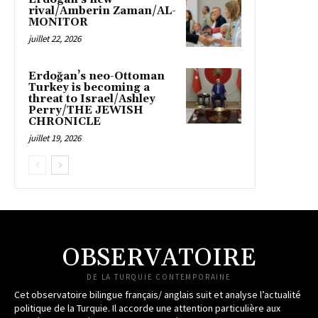
rival/Amberin Zaman/AL-
MONITOR
juillet 22, 2026
Erdoğan’s neo-Ottoman
Turkey is becoming a
threat to Israel/Ashley
Perry/THE JEWISH
CHRONICLE
juillet 19, 2026
OBSERVATOIRE
DE LA TURQUIE CONTEMPORAINE
Cet observatoire bilingue français/ anglais suit et analyse l’actualité
politique de la Turquie. Il accorde une attention particulière aux