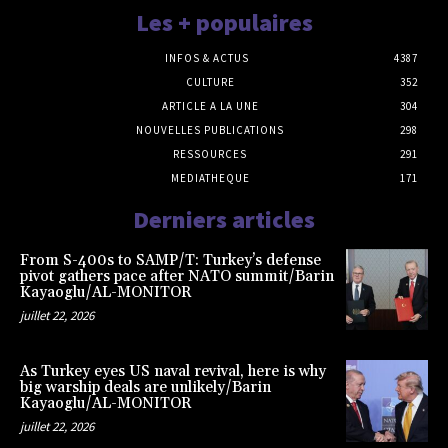
Les + populaires
INFOS & ACTUS
4387
CULTURE
352
ARTICLE A LA UNE
304
NOUVELLES PUBLICATIONS
298
RESSOURCES
291
MEDIATHEQUE
171
Derniers articles
From S-400s to SAMP/T: Turkey’s defense
pivot gathers pace after NATO summit/Barin
Kayaoglu/AL-MONITOR
juillet 22, 2026
As Turkey eyes US naval revival, here is why
big warship deals are unlikely/Barin
Kayaoglu/AL-MONITOR
juillet 22, 2026