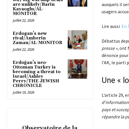
auxquels il se
are unlikely/Barin
Kayaoglu/AL-
usagers accus
MONITOR
juillet 22, 2026
Lire aussi
En 
Erdogan’s new
rival/Amberin
Débattus depui
Zaman/AL-MONITOR
presse »,
ont f
juillet 22, 2026
dénonce pour 
l’AK, le parti 
Erdoğan’s neo-
Ottoman Turkey is
becoming a threat to
Israel/Ashley
Une « lo
Perry/THE JEWISH
CHRONICLE
juillet 19, 2026
L’article 29, 
d’informations
pays et suscep
répandre la pe
Observatoire de la