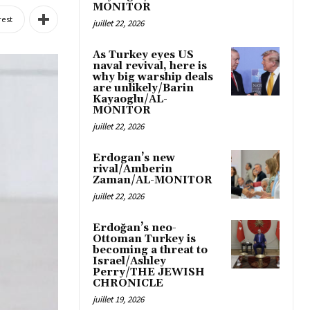
MONITOR
rest
juillet 22, 2026
As Turkey eyes US
naval revival, here is
why big warship deals
are unlikely/Barin
Kayaoglu/AL-
MONITOR
juillet 22, 2026
Erdogan’s new
rival/Amberin
Zaman/AL-MONITOR
juillet 22, 2026
Erdoğan’s neo-
Ottoman Turkey is
becoming a threat to
Israel/Ashley
Perry/THE JEWISH
CHRONICLE
juillet 19, 2026