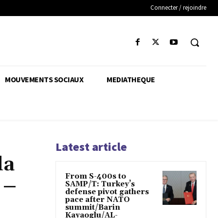
Connecter / rejoindre
MOUVEMENTS SOCIAUX
MEDIATHEQUE
Latest article
la
From S-400s to
 –
SAMP/T: Turkey’s
defense pivot gathers
pace after NATO
summit/Barin
Kayaoglu/AL-