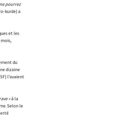
 ne pourrez
ro-kurde) a
ques et les
 mois,
pement du
ne dizaine
SF) l’avaient
rave »
à la
me. Selon le
berté