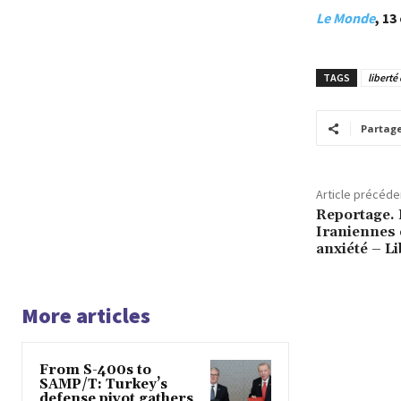
Le Monde
, 1
TAGS
liberté
Partag
Article précéde
Reportage. 
Iraniennes e
anxiété – L
More articles
From S-400s to
SAMP/T: Turkey’s
defense pivot gathers