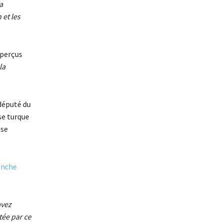
a
 et les
 perçus
la
député du
se turque
ise
anche
avez
ptée par ce