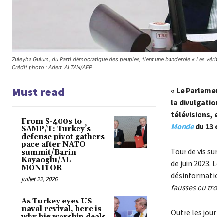
Zuleyha Gulum, du Parti démocratique des peuples, tient une banderole « Les vér
Crédit photo : Adem ALTAN/AFP
Must read
« Le Parlemen
la divulgatio
télévisions, 
From S-400s to
Monde
du 13 
SAMP/T: Turkey’s
defense pivot gathers
pace after NATO
Tour de vis su
summit/Barin
Kayaoglu/AL-
de juin 2023. 
MONITOR
désinformatio
juillet 22, 2026
fausses ou tr
As Turkey eyes US
naval revival, here is
Outre les journ
why big warship deals