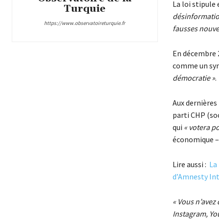
La loi stipule
Turquie
désinformati
https://www.observatoireturquie.fr
fausses nouvel
En décembre 20
comme un symb
démocratie »
.
Aux dernières
parti CHP (so
qui
« votera po
économique –,
Lire aussi :
La
d’Amnesty Int
« Vous n’avez 
Instagram, Yo