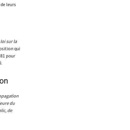
 de leurs
 loi sur la
sition qui
581 pour
é.
ion
opagation
ieure du
lic, de