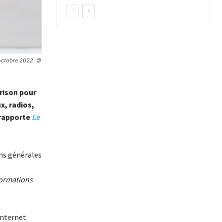
 octobre 2022. ©
prison pour
x, radios,
 rapporte
Le
ons générales
formations
 Internet