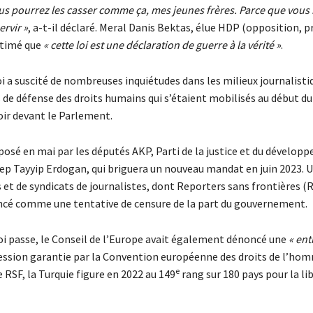
us pourrez les casser comme ça, mes jeunes frères. Parce que vous
ervir »
, a-t-il déclaré. Meral Danis Bektas, élue HDP (opposition, p
timé que
« cette loi est une déclaration de guerre à la vérité »
.
oi a suscité de nombreuses inquiétudes dans les milieux journalisti
 de défense des droits humains qui s’étaient mobilisés au début du
ir devant le Parlement.
éposé en mai par les députés AKP, Parti de la justice et du dévelop
ep Tayyip Erdogan, qui briguera un nouveau mandat en juin 2023. U
 et de syndicats de journalistes, dont Reporters sans frontières (R
ncé comme une tentative de censure de la part du gouvernement.
loi passe, le Conseil de l’Europe avait également dénoncé une
« ent
ression garantie par la Convention européenne des droits de l’hom
e
RSF, la Turquie figure en 2022 au 149
rang sur 180 pays pour la li