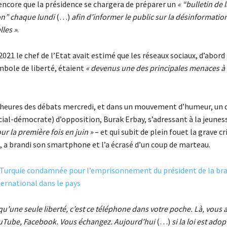
 encore que la présidence se chargera de préparer un
« “bulletin de l
on” chaque lundi
(…)
afin d’informer le public sur la désinformation
les »
.
21 le chef de l’Etat avait estimé que les réseaux sociaux, d’abord
ole de liberté, étaient
« devenus une des principales menaces à 
 heures des débats mercredi, et dans un mouvement d’humeur, un 
cial-démocrate) d’opposition, Burak Erbay, s’adressant à la jeunes
ur la première fois en juin »
– et qui subit de plein fouet la grave cr
 a brandi son smartphone et l’a écrasé d’un coup de marteau.
 Turquie condamnée pour l’emprisonnement du président de la br
ernational dans le pays
qu’une seule liberté, c’est ce téléphone dans votre poche. Là, vous 
uTube, Facebook. Vous échangez. Aujourd’hui
(…)
si la loi est ado