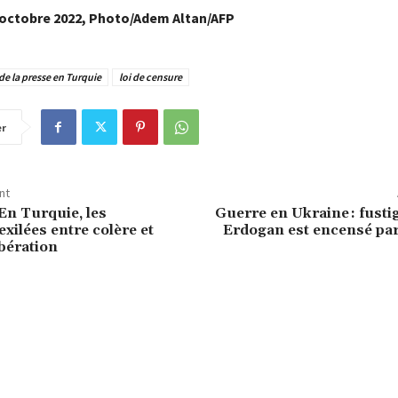
3 octobre 2022, Photo/Adem Altan/AFP
 de la presse en Turquie
loi de censure
er
nt
En Turquie, les
Guerre en Ukraine : fustig
xilées entre colère et
Erdogan est encensé par
ibération