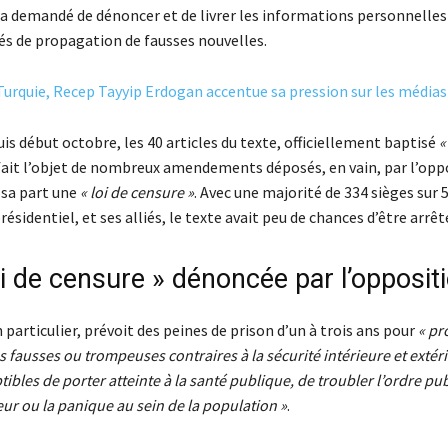
ra demandé de dénoncer et de livrer les informations personnelles
és de propagation de fausses nouvelles.
Turquie, Recep Tayyip Erdogan accentue sa pression sur les médias
s début octobre, les 40 articles du texte, officiellement baptisé
«
ait l’objet de nombreux amendements déposés, en vain, par l’oppo
sa part une
« loi de censure »
. Avec une majorité de 334 sièges sur 
présidentiel, et ses alliés, le texte avait peu de chances d’être arrêt
i de censure » dénoncée par l’opposit
en particulier, prévoit des peines de prison d’un à trois ans pour
« pr
 fausses ou trompeuses contraires à la sécurité intérieure et extér
tibles de porter atteinte à la santé publique, de troubler l’ordre pub
ur ou la panique au sein de la population »
.