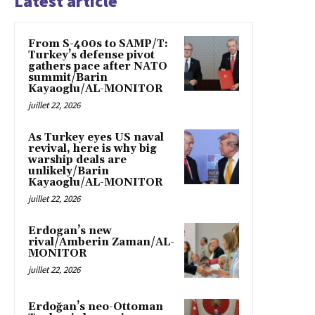
Latest article
From S-400s to SAMP/T:
Turkey’s defense pivot
gathers pace after NATO
summit/Barin
Kayaoglu/AL-MONITOR
juillet 22, 2026
As Turkey eyes US naval
revival, here is why big
warship deals are
unlikely/Barin
Kayaoglu/AL-MONITOR
juillet 22, 2026
Erdogan’s new
rival/Amberin Zaman/AL-
MONITOR
juillet 22, 2026
Erdoğan’s neo-Ottoman