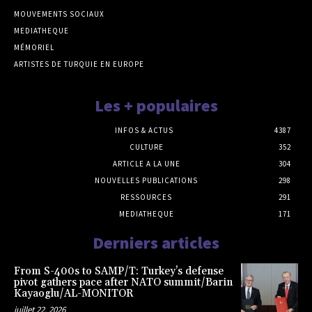
MOUVEMENTS SOCIAUX
MEDIATHEQUE
MÉMORIEL
ARTISTES DE TURQUIE EN EUROPE
Les + populaires
INFOS & ACTUS
4387
CULTURE
352
ARTICLE A LA UNE
304
NOUVELLES PUBLICATIONS
298
RESSOURCES
291
MEDIATHEQUE
171
Derniers articles
From S-400s to SAMP/T: Turkey’s defense
pivot gathers pace after NATO summit/Barin
Kayaoglu/AL-MONITOR
juillet 22, 2026