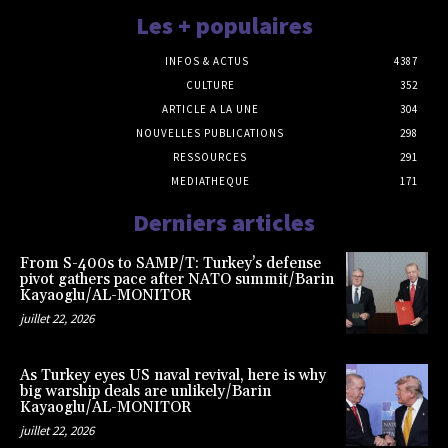
Les + populaires
INFOS & ACTUS
4387
CULTURE
352
ARTICLE A LA UNE
304
NOUVELLES PUBLICATIONS
298
RESSOURCES
291
MEDIATHEQUE
171
Derniers articles
From S-400s to SAMP/T: Turkey’s defense
pivot gathers pace after NATO summit/Barin
Kayaoglu/AL-MONITOR
juillet 22, 2026
As Turkey eyes US naval revival, here is why
big warship deals are unlikely/Barin
Kayaoglu/AL-MONITOR
juillet 22, 2026