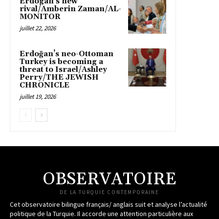
Erdogan’s new
rival/Amberin Zaman/AL-
MONITOR
juillet 22, 2026
Erdoğan’s neo-Ottoman
Turkey is becoming a
threat to Israel/Ashley
Perry/THE JEWISH
CHRONICLE
juillet 19, 2026
OBSERVATOIRE
DE LA TURQUIE CONTEMPORAINE
Cet observatoire bilingue français/ anglais suit et analyse l’actualité
politique de la Turquie. Il accorde une attention particulière aux