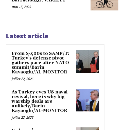
Barraclough /VARIETY
mai 15, 2025
Latest article
From S-400s to SAMP/T:
Turkey’s defense pivot
gathers pace after NATO
summit/Barin
Kayaoglu/AL-MONITOR
juillet 22, 2026
As Turkey eyes US naval
revival, here is why big
warship deals are
unlikely/Barin
Kayaoglu/AL-MONITOR
juillet 22, 2026