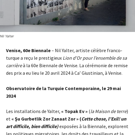
Nil Yalter
Venise, 60e Biennale
– Nil Yalter, artiste célèbre franco-
turque a reçu le prestigieux
Lion d’Or pour l’ensemble de sa
carrière
à la 60e Biennale de Venise. La cérémonie de remise
des prix a eu lieu le 20 avril 2024 à Ca’ Giustinian, à Venise.
Observatoire de la Turquie Contemporaine, le 29 mai
2024
Les installations de Yalter,
« Topak Ev »
(
la Maison de terre
)
et
« Şu Gurbetlik Zor Zanaat Zor » (
Cette chose, l’Exil! un
art difficile, bien difficile)
exposées à la Biennale, explorent
les politiques migratoires, les droits des travailleurs et la