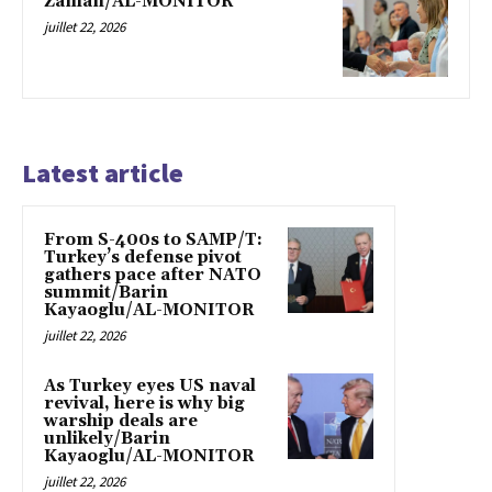
Zaman/AL-MONITOR
juillet 22, 2026
Latest article
From S-400s to SAMP/T:
Turkey’s defense pivot
gathers pace after NATO
summit/Barin
Kayaoglu/AL-MONITOR
juillet 22, 2026
As Turkey eyes US naval
revival, here is why big
warship deals are
unlikely/Barin
Kayaoglu/AL-MONITOR
juillet 22, 2026