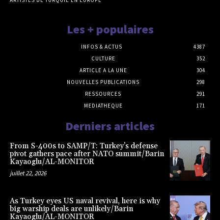
ARTISTES DE TURQUIE EN EUROPE
Les + populaires
INFOS & ACTUS
4387
CULTURE
352
ARTICLE A LA UNE
304
NOUVELLES PUBLICATIONS
298
RESSOURCES
291
MEDIATHEQUE
171
Derniers articles
From S-400s to SAMP/T: Turkey’s defense
pivot gathers pace after NATO summit/Barin
Kayaoglu/AL-MONITOR
juillet 22, 2026
As Turkey eyes US naval revival, here is why
big warship deals are unlikely/Barin
Kayaoglu/AL-MONITOR