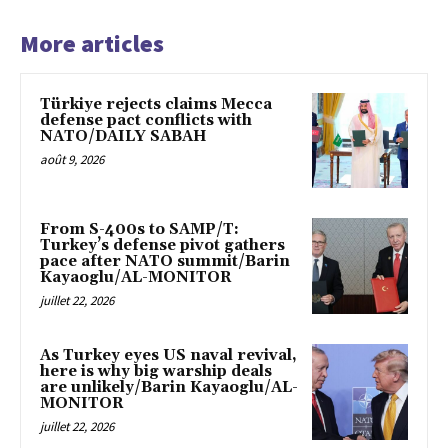
More articles
Türkiye rejects claims Mecca
defense pact conflicts with
NATO/DAILY SABAH
août 9, 2026
From S-400s to SAMP/T:
Turkey’s defense pivot gathers
pace after NATO summit/Barin
Kayaoglu/AL-MONITOR
juillet 22, 2026
As Turkey eyes US naval revival,
here is why big warship deals
are unlikely/Barin Kayaoglu/AL-
MONITOR
juillet 22, 2026