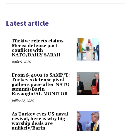
Latest article
Türkiye rejects claims
Mecca defense pact
conflicts with
NATO/DAILY SABAH
août 9, 2026
From S-400s to SAMP/T:
Turkey’s defense pivot
gathers pace after NATO
summit/Barin
Kayaoglu/AL-MONITOR
juillet 22, 2026
As Turkey eyes US naval
revival, here is why big
warship deals are
unlikely/Barin