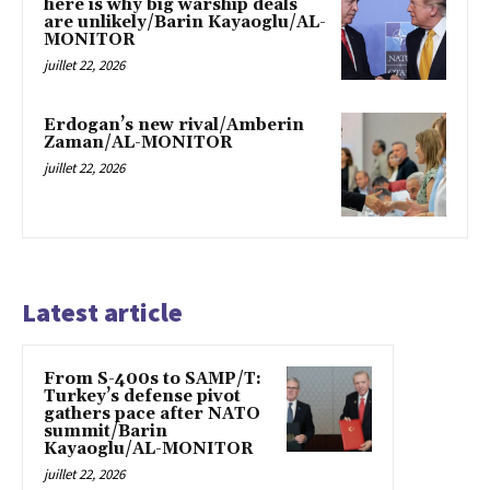
here is why big warship deals
are unlikely/Barin Kayaoglu/AL-
MONITOR
juillet 22, 2026
Erdogan’s new rival/Amberin
Zaman/AL-MONITOR
juillet 22, 2026
Latest article
From S-400s to SAMP/T:
Turkey’s defense pivot
gathers pace after NATO
summit/Barin
Kayaoglu/AL-MONITOR
juillet 22, 2026