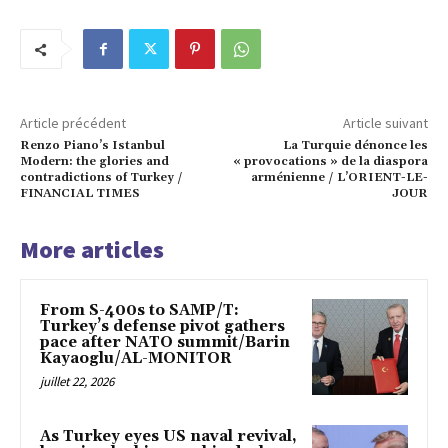
Article précédent
Article suivant
Renzo Piano’s Istanbul
La Turquie dénonce les
Modern: the glories and
« provocations » de la diaspora
contradictions of Turkey /
arménienne / L’ORIENT-LE-
FINANCIAL TIMES
JOUR
More articles
From S-400s to SAMP/T:
Turkey’s defense pivot gathers
pace after NATO summit/Barin
Kayaoglu/AL-MONITOR
juillet 22, 2026
As Turkey eyes US naval revival,