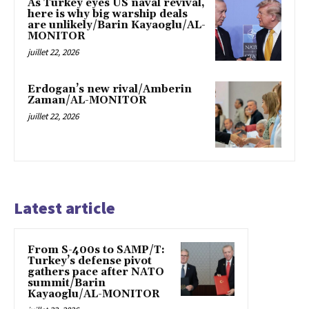
As Turkey eyes US naval revival,
here is why big warship deals
are unlikely/Barin Kayaoglu/AL-
MONITOR
juillet 22, 2026
Erdogan’s new rival/Amberin
Zaman/AL-MONITOR
juillet 22, 2026
Latest article
From S-400s to SAMP/T:
Turkey’s defense pivot
gathers pace after NATO
summit/Barin
Kayaoglu/AL-MONITOR