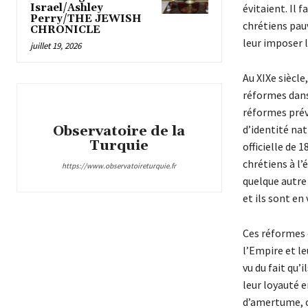
Israel/Ashley
évitaient. Il 
Perry/THE JEWISH
chrétiens pauv
CHRONICLE
leur imposer l
juillet 19, 2026
Au XIXe siècl
réformes dans
réformes prévo
Observatoire de la
d’identité na
Turquie
officielle de 
chrétiens à l’é
https://www.observatoireturquie.fr
quelque autre 
et ils sont en
Ces réformes o
l’Empire et le
vu du fait qu’
leur loyauté e
d’amertume, c