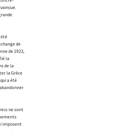
contre-
vaincue.
grande
 été
’échange de
anne de 1923,
fié la
ns de la
ter la Grèce
qui a été
 d’abandonner
recs ne sont
vénements
qui imposent