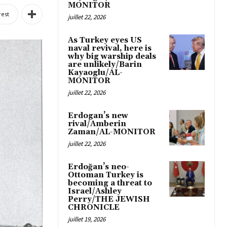
MONITOR
rest
juillet 22, 2026
As Turkey eyes US
naval revival, here is
why big warship deals
are unlikely/Barin
Kayaoglu/AL-
MONITOR
juillet 22, 2026
Erdogan’s new
rival/Amberin
Zaman/AL-MONITOR
juillet 22, 2026
Erdoğan’s neo-
Ottoman Turkey is
becoming a threat to
Israel/Ashley
Perry/THE JEWISH
CHRONICLE
juillet 19, 2026