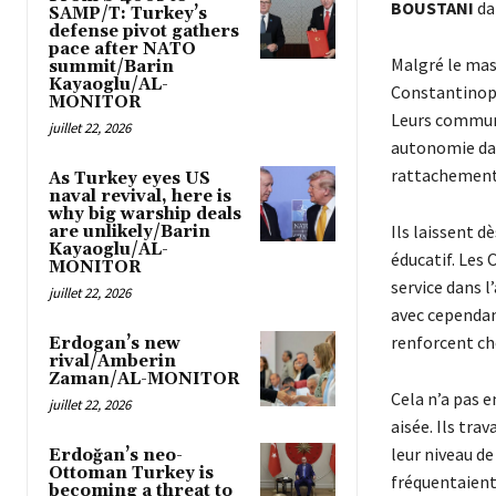
BOUSTANI
da
SAMP/T: Turkey’s
defense pivot gathers
pace after NATO
Malgré le mas
summit/Barin
Kayaoglu/AL-
Constantinople
MONITOR
Leurs communa
juillet 22, 2026
autonomie dan
rattachements
As Turkey eyes US
naval revival, here is
why big warship deals
Ils laissent d
are unlikely/Barin
Kayaoglu/AL-
éducatif. Les
MONITOR
service dans l
juillet 22, 2026
avec cependant
renforcent che
Erdogan’s new
rival/Amberin
Zaman/AL-MONITOR
Cela n’a pas 
juillet 22, 2026
aisée. Ils tra
leur niveau de
Erdoğan’s neo-
Ottoman Turkey is
fréquentaient
becoming a threat to