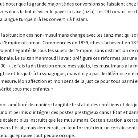
faut noter que la grande majorité des conversions se faisaient chez 
res dans le but d’éviter le payer la taxe (jizîa). Les Ottomans ne c
a langue turque ni à les convertir à l’islam.
e, la situation des non-musulmans change avec les tanzimat qui so
 l’Empire ottoman. Commencées en 1839, elles s’achèvent en 187
ient l’égalité de tous les sujets de l’Empire, sans distinction de r
tionale. Le sultan Mahmoud II avait préfiguré ces réformes par une
1830 : « Je fais la distinction entre mes sujets, les musulmans à la 
glise et les juifs à la synagogue, mais il n’y a pas de différence ent
mesure. Mon affection et mon sens de la justice pour tous parmi e
 vérité tous mes enfants. »
nt amélioré de manière tangible le statut des chrétiens et des jui
ur ont permis d’intégrer des postes prestigieux dans l’État et dans
ils étaient plus instruits que les musulmans. Cette situation a cer
nvers l’État, mais demeurait, en leur for intérieur, un certain sen
elui qu’éprouve tout peuple occupé.