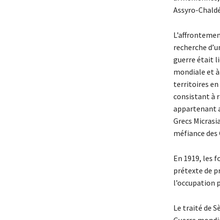
Assyro-Chaldée
L’affrontement
recherche d’un
guerre était l
mondiale et à 
territoires en
consistant à 
appartenant a
Grecs Micrasi
méfiance des
En 1919, les 
prétexte de pr
l’occupation p
Le traité de S