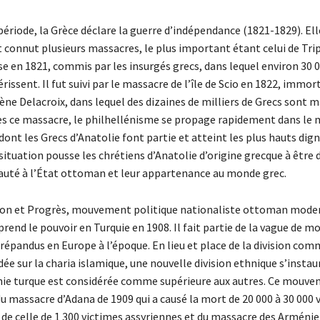
ériode, la Grèce déclare la guerre d’indépendance (1821-1829). Ell
t connut plusieurs massacres, le plus important étant celui de Tri
e en 1821, commis par les insurgés grecs, dans lequel environ 30 
ssent. Il fut suivi par le massacre de l’île de Scio en 1822, immort
ne Delacroix, dans lequel des dizaines de milliers de Grecs sont 
rès ce massacre, le philhellénisme se propage rapidement dans le
dont les Grecs d’Anatolie font partie et atteint les plus hauts dign
situation pousse les chrétiens d’Anatolie d’origine grecque à être 
yauté à l’État ottoman et leur appartenance au monde grec.
on et Progrès, mouvement politique nationaliste ottoman moder
rend le pouvoir en Turquie en 1908. Il fait partie de la vague de
 répandus en Europe à l’époque. En lieu et place de la division co
ée sur la charia islamique, une nouvelle division ethnique s’instau
hnie turque est considérée comme supérieure aux autres. Ce mouve
u massacre d’Adana de 1909 qui a causé la mort de 20 000 à 30 000 
de celle de 1 300 victimes assyriennes et du massacre des Arménie