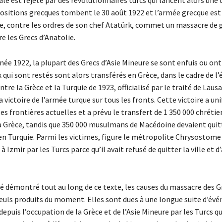
e est rejeté par des révolutionnaires turcs qui lancent alors une 
positions grecques tombent le 30 août 1922 et l’armée grecque est 
e, contre les ordres de son chef Atatürk, commet un massacre de 
e les Grecs d’Anatolie.
année 1922, la plupart des Grecs d’Asie Mineure se sont enfuis ou ont
 qui sont restés sont alors transférés en Grèce, dans le cadre de l
tre la Grèce et la Turquie de 1923, officialisé par le traité de Laus
a victoire de l’armée turque sur tous les fronts. Cette victoire a uni
es frontières actuelles et a prévu le transfert de 1 350 000 chrétie
la Grèce, tandis que 350 000 musulmans de Macédoine devaient quit
 en Turquie. Parmi les victimes, figure le métropolite Chrysostome 
 à Izmir par les Turcs parce qu’il avait refusé de quitter la ville et
é démontré tout au long de ce texte, les causes du massacre des G
seuls produits du moment. Elles sont dues à une longue suite d’é
epuis l’occupation de la Grèce et de l’Asie Mineure par les Turcs 