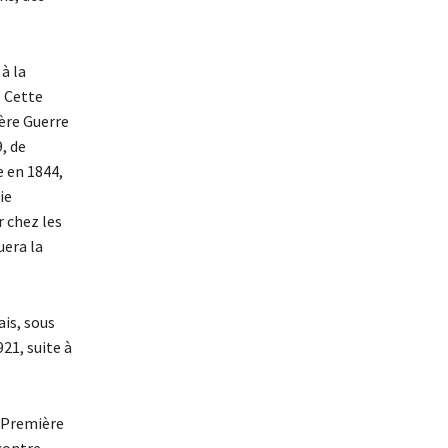
à la
. Cette
ière Guerre
, de
e en 1844,
ie
 chez les
uera la
is, sous
21, suite à
a Première