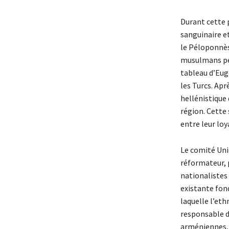
Durant cette p
sanguinaire e
le Péloponnès
musulmans péri
tableau d’Eugè
les Turcs. Ap
hellénistique 
région. Cette 
entre leur lo
Le comité Uni
réformateur, p
nationalistes
existante fond
laquelle l’et
responsable d
arméniennes, 