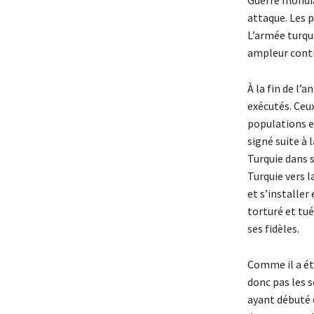
Guerre mondial
attaque. Les 
L’armée turqu
ampleur contr
À la fin de l’
exécutés. Ceux
populations en
signé suite à l
Turquie dans s
Turquie vers 
et s’installer
torturé et tué
ses fidèles.
Comme il a ét
donc pas les 
ayant débuté d