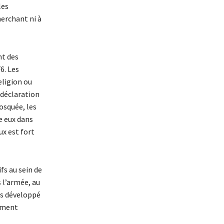
les
herchant ni à
nt des
6. Les
eligion ou
 déclaration
mosquée, les
re eux dans
ux est fort
fs au sein de
 l’armée, au
tes développé
timent