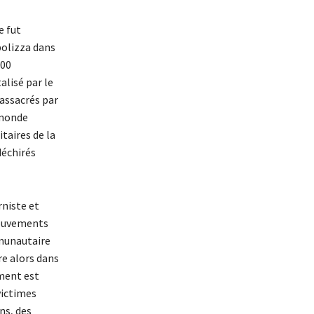
e fut
polizza dans
000
alisé par le
massacrés par
 monde
itaires de la
déchirés
niste et
 mouvements
mmunautaire
re alors dans
ment est
victimes
ns, des