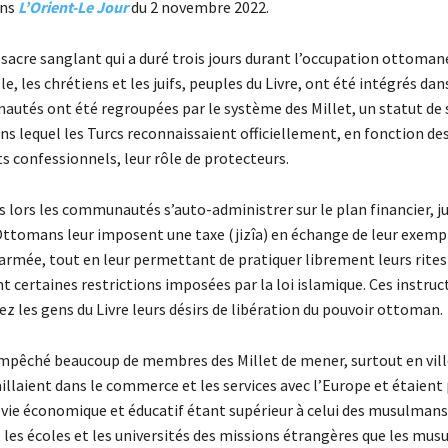
ns
L’Orient-Le Jour
du 2 novembre 2022.
sacre sanglant qui a duré trois jours durant l’occupation ottoman
, les chrétiens et les juifs, peuples du Livre, ont été intégrés dan
utés ont été regroupées par le système des Millet, un statut de
s lequel les Turcs reconnaissaient officiellement, en fonction de
 confessionnels, leur rôle de protecteurs.
ès lors les communautés s’auto-administrer sur le plan financier, ju
 Ottomans leur imposent une taxe (jizîa) en échange de leur exemp
’armée, tout en leur permettant de pratiquer librement leurs rites 
 certaines restrictions imposées par la loi islamique. Ces instruc
z les gens du Livre leurs désirs de libération du pouvoir ottoman.
empêché beaucoup de membres des Millet de mener, surtout en ville
vaillaient dans le commerce et les services avec l’Europe et étaient
 vie économique et éducatif étant supérieur à celui des musulmans,
 les écoles et les universités des missions étrangères que les mu