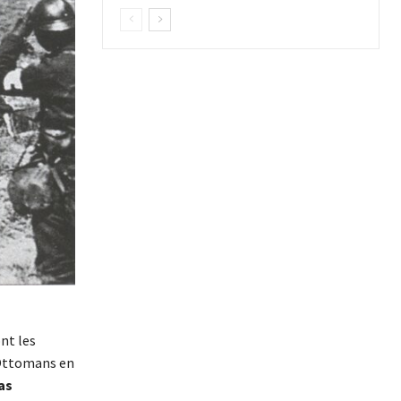
nt les
 Ottomans en
as