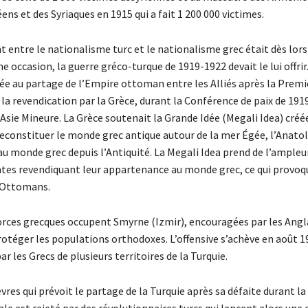
ns et des Syriaques en 1915 qui a fait 1 200 000 victimes.
 entre le nationalisme turc et le nationalisme grec était dès lors 
e occasion, la guerre gréco-turque de 1919-1922 devait le lui offrir
iée au partage de l’Empire ottoman entre les Alliés après la Prem
la revendication par la Grèce, durant la Conférence de paix de 1919
 Asie Mineure. La Grèce soutenait la Grande Idée (Megali Idea) créé
reconstituer le monde grec antique autour de la mer Égée, l’Anatol
u monde grec depuis l’Antiquité. La Megali Idea prend de l’ampleur
ates revendiquant leur appartenance au monde grec, ce qui provoq
 Ottomans.
forces grecques occupent Smyrne (Izmir), encouragées par les Angla
otéger les populations orthodoxes. L’offensive s’achève en août 19
ar les Grecs de plusieurs territoires de la Turquie.
èvres qui prévoit le partage de la Turquie après sa défaite durant l