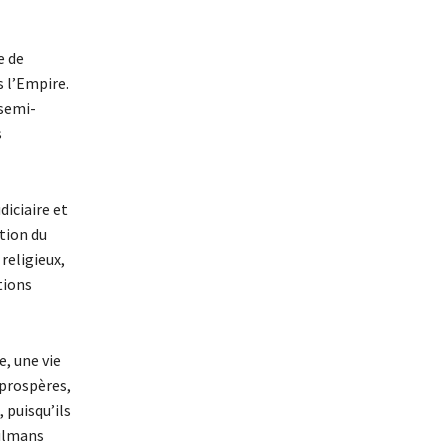
e de
s l’Empire.
 semi-
s
diciaire et
tion du
religieux,
tions
, une vie
 prospères,
 puisqu’ils
sulmans