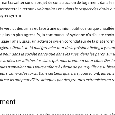
mai travailler sur un projet de construction de logement dans le n
 permettre le retour «
volontaire
» et «
dans le respect des droits h
ugiés syriens.
e verdict des urnes et face à une opinion publique turque chauffée
e plus en plus agressifs, la communauté syrienne n’a d’autre choix 
plique Taha Elgazi, un activiste syrien cofondateur de la plateform
giés. «
Depuis le 14 mai [premier tour de la présidentielle], il y a un
peur dans la société parce que dans les rues, dans les parcs, sur 
acardées ces affiches fascistes qui nous prennent pour cible. Des f
lles n’envoient plus leurs enfants à l’école de peur qu’ils ne subiss
leurs camarades turcs. Dans certains quartiers,
poursuit-il,
les ouvr
vail car ils ont peur d’être attaqués par des groupes extrémistes en r
ement
Syriens n’ont pas toujours été
persona non grata
en Turquie. Au déb