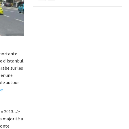
importante
e d’Istanbul.
rabe sur les
ler une
ale autour
ce
en 2013.
Je
la majorité a
conte