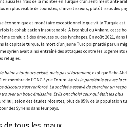
font aussi les frais de la montée en Turquie d’un sentiment anti-arab
us en plus visible de touristes, d’investisseurs, plutôt issus des pa
rise économique et monétaire exceptionnelle que vit la Turquie est
rfois la cohabitation insoutenable. À Istanbul ou Ankara, cette ho
même conduit à des émeutes ou des lynchages. En août 2021, dans l
ns la capitale turque, la mort d’un jeune Turc poignardé par un mi
e syrien avait ainsi entraîné des attaques contre les logements 
 réfugiés.
e haine a toujours existé, mais pas si fortement,
explique Seba Abdu
11 et membre de l’ONG Syrie Forum.
Après la pandémie et avec la cr
 discours s’est renforcé. La société a essayé de chercher un respo
trouver un bouc émissaire. Et ils ont choisi ceux qui était les plus
urd’hui, selon des études récentes, plus de 85% de la population t
tour des Syriens dans leur pays.
 de tous les maux