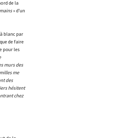
ord de la
umains
» d’un
 à blanc par
que de faire
e pour les
e
les murs des
amilles me
ent des
iers hésitent
entrant chez
ut de la