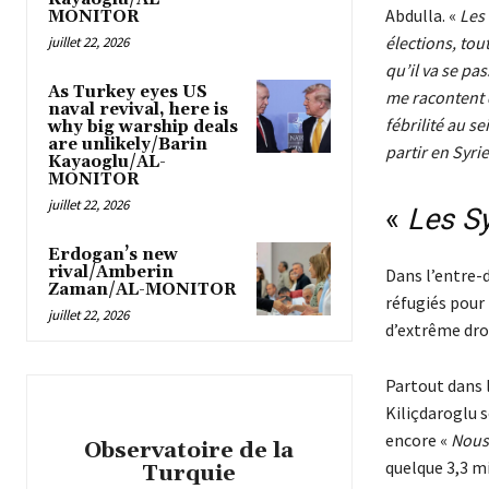
Abdulla. «
Les
MONITOR
élections, tou
juillet 22, 2026
qu’il va se pa
As Turkey eyes US
me racontent q
naval revival, here is
fébrilité au s
why big warship deals
are unlikely/Barin
partir en Syri
Kayaoglu/AL-
MONITOR
juillet 22, 2026
«
Les Sy
Erdogan’s new
rival/Amberin
Dans l’entre-d
Zaman/AL-MONITOR
réfugiés pour
juillet 22, 2026
d’extrême droi
Partout dans l
Kiliçdaroglu 
encore «
Nous 
Observatoire de la
quelque 3,3 mi
Turquie