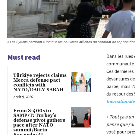
« Les Syriens partiront » indique les nouvelles affiches du candidat de l'oppositi
Must read
Dans les rues 
communauté sy
Ces dernières
Türkiye rejects claims
devantures de
Mecca defense pact
conflicts with
barbe, mais l
NATO/DAILY SABAH
du retour des
août 9, 2026
Inernationale
From S-400s to
SAMP/T: Turkey’s
«
Tout ça a un 
defense pivot gathers
pense que j’ai
pace after NATO
summit/Barin
voté pour pré
Kayaoglu/AL-