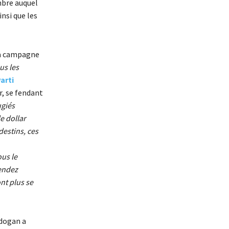
mbre auquel
insi que les
la campagne
us les
arti
, se fendant
ugiés
e dollar
destins, ces
us le
rendez
nt plus se
rdogan a