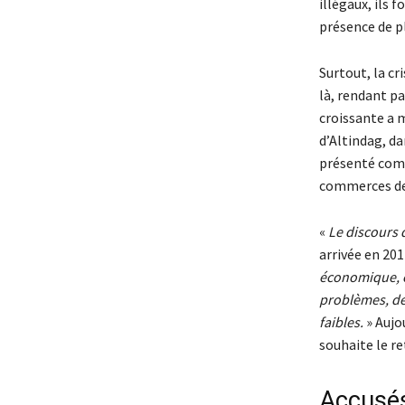
illégaux, ils 
présence de pl
Surtout, la c
là, rendant pa
croissante a 
d’Altindag, da
présenté comm
commerces des
«
Le discours d
arrivée en 20
économique, ce
problèmes, de 
faibles.
» Aujo
souhaite le re
Accusés