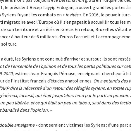
1, le président Recep Tayyip Erdogan, a ouvert grand les portes à 
s Syriens fuyant les combats en «
invités
». En 2016, le pouvoir tur
d migratoire avec l’Europe où il s’engageait à accueillir tous les 
 de son territoire et arrêtés en Grèce. En retour, Bruxelles s’était
ancer à hauteur de 6 milliards d’euros l’accueil et l’accompagneme
 sol turc.
 a duré, les Syriens ont continué d’arriver et surtout ils sont restés.
 de l’ensemble de l’opinion et de tous les partis politiques sur cet
9-2020,
estime Jean-François Pérouse, enseignant-chercheur à Is
ur de l’Institut français d’études anatoliennes.
On a entendu des t
l’AKP dire la nécessité d‘un retour des réfugiés syriens, en totale ru
généreux, inclusif, qui était jusqu’alors tenu par le parti au pouvoir
t un peu libérée, et ce qui était un peu un tabou, sauf dans des facti
t banalisé dans l’opinion.
»
double amalgame
» dont seraient victimes les Syriens : d’une part 