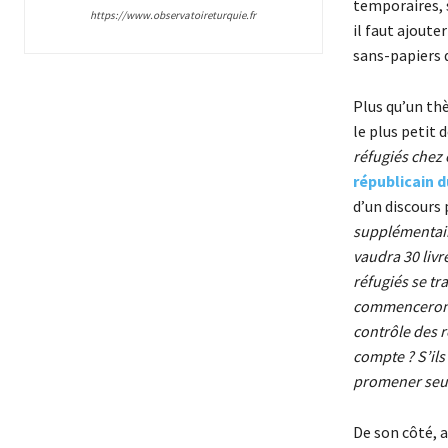
temporaires, 
https://www.observatoireturquie.fr
il faut ajoute
sans-papiers 
Plus qu’un th
le plus petit
réfugiés chez
républicain 
d’un discours 
supplémentaire
vaudra 30 livr
réfugiés se t
commencerons…
contrôle des r
compte ? S’ils
promener seul
De son côté, 