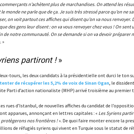
 commerçants n’achètent plus de marchandises. On attend les résul
t le monde ne parle que de ça. Je suis très stressé parce qu’on ne sai
sser, on voit partout ces affiches qui disent qu’on va nous renvoyer. 
ue des gens leur disent : on va vous renvoyer chez vous ! On sent 
ein de notre communauté. On se demande si on va devoir préparer no
e.
»
riens partiront !
»
eux-tours, les deux candidats à la présidentielle ont durci le ton su
tenter de récupérer les 5,2% de voix de Sinan Ogan
, le dissiden
te Parti d’action nationaliste (MHP) arrivé troisième au premier t
es rues d’Istanbul, de nouvelles affiches du candidat de l’opposit
sont apparues, annonçant en lettres capitales : «
Les Syriens partir
protègerons nos frontières !
». De quoi faire monter encore la pres
llions de réfugiés syriens qui vivent en Turquie sous le statut de ré