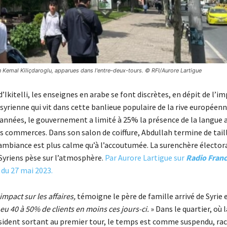
on Kemal Kiliçdaroglu, apparues dans l'entre-deux-tours. © RFI/Aurore Lartigue
d’Ikitelli, les enseignes en arabe se font discrètes, en dépit de l’
rienne qui vit dans cette banlieue populaire de la rive européenn
 années, le gouvernement a limité à 25% la présence de la langue a
s commerces. Dans son salon de coiffure, Abdullah termine de tail
’ambiance est plus calme qu’à l’accoutumée. La surenchère élector
 Syriens pèse sur l’atmosphère.
Par Aurore Lartigue sur
Radio Fran
du 27 mai 2023.
impact sur les affaires,
témoigne le père de famille arrivé de Syrie 
 eu 40 à 50% de clients en moins ces jours-ci.
» Dans le quartier, où 
sident sortant au premier tour, le temps est comme suspendu, ra