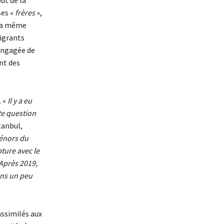
ses «
frères
»,
c a même
migrants
 engagée de
nt des
 «
Il y a eu
te question
tanbul,
énors du
pture avec le
. Après
2019,
ons un peu
assimilés aux