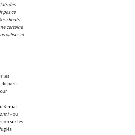
tats des
t pas ce
Des clients
une certaine
s valises et
r les
t du parti
our.
ion Kemal
ont !
» ou
sion sur les
fugiés