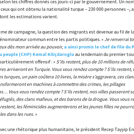
selon les chiffres donnés ces jours-ci par le gouvernement. Un no
r ceux qui ont obtenu la nationalité turque – 230 000 personnes –, a
dont les estimations varient.
ème de campagne, la question des migrants est devenue au fil de 
 dénominateur commun entre les partis politiques. «
Je renverrai to
 eux dès mon arrivée au pouvoir,
a ainsi promis le chef de file du P
du peuple (CHP) Kemal Kiliçdaroglu
au lendemain du premier tour
particulièrement offensif : «
S’ils restent, plus de 10 millions de réf
s arriveront en Turquie. Vous vous rendez compte ? S’ils restent, l
es turques, un pain coûtera 10 livres, la misère s’aggravera, ces clan
ransformeront en machines à commettre des crimes, les pillages
 Vous vous rendez compte ? S’ils restent, nos villes passeront so
éfugiés, des clans mafieux, et des barons de la drogue. Vous vous 
 restent, les féminicides augmenterons et les jeunes filles ne pourro
es dans les rues.
»
avec une rhétorique plus humanitaire, le président Recep Tayyip E