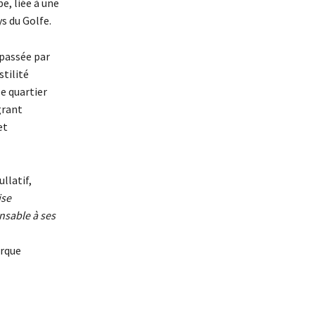
e, liée à une
ys du Golfe.
 passée par
stilité
e quartier
grant
et
llatif,
ise
nsable à ses
urque