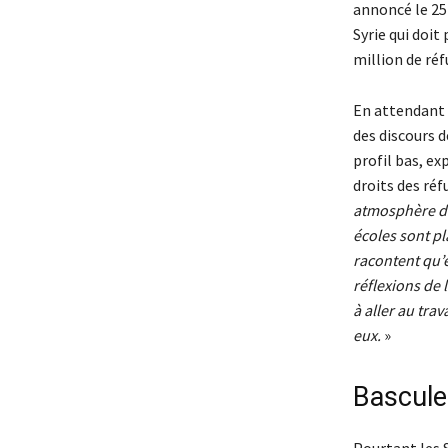
annoncé le 25 
Syrie qui doit
million de réf
En attendant l
des discours d
profil bas, ex
droits des réfu
atmosphère de 
écoles sont pl
racontent qu’e
réflexions de 
à aller au tra
eux.
»
Bascul
Pourtant les 