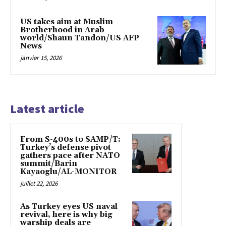
US takes aim at Muslim
Brotherhood in Arab
world/Shaun Tandon/US AFP
News
janvier 15, 2026
Latest article
From S-400s to SAMP/T:
Turkey’s defense pivot
gathers pace after NATO
summit/Barin
Kayaoglu/AL-MONITOR
juillet 22, 2026
As Turkey eyes US naval
revival, here is why big
warship deals are