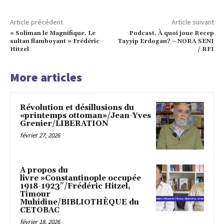
Article précédent
Article suivant
« Soliman le Magnifique. Le
Podcast. À quoi joue Recep
sultan flamboyant » Frédéric
Tayyip Erdogan? – NORA SENI
Hitzel
/ RFI
More articles
Révolution et désillusions du
«printemps ottoman»/Jean-Yves
Grenier/LIBERATION
février 27, 2026
A propos du
livre »Constantinople occupée
1918-1923″/Frédéric Hitzel,
Timour
Muhidine/BIBLIOTHÈQUE du
CETOBAC
février 18, 2026