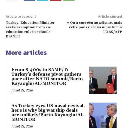
Article précédent
Article suivant
Turkey. Education Minister
« On a survécu au séisme, mais
seeks exemption from co-
cette poussière va nous tuer »
education rule in schools –
– l’OBS/AFP
BIANET
More articles
From S-400s to SAMP/T:
Turkey’s defense pivot gathers
pace after NATO summit/Barin
Kayaoglu/AL-MONITOR
juillet 22, 2026
As Turkey eyes US naval revival,
here is why big warship deals
are unlikely/Barin Kayaoglu/AL-
MONITOR
juillet 22, 2026