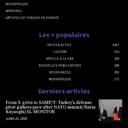
MEDIATHEQUE
MÉMORIEL
ARTISTES DE TURQUIE EN EUROPE
Les + populaires
INFOS & ACTUS
4387
CULTURE
352
ARTICLE A LA UNE
304
NOUVELLES PUBLICATIONS
298
RESSOURCES
291
MEDIATHEQUE
171
Derniers articles
From S-400s to SAMP/T: Turkey’s defense
pivot gathers pace after NATO summit/Barin
Kayaoglu/AL-MONITOR
juillet 22, 2026