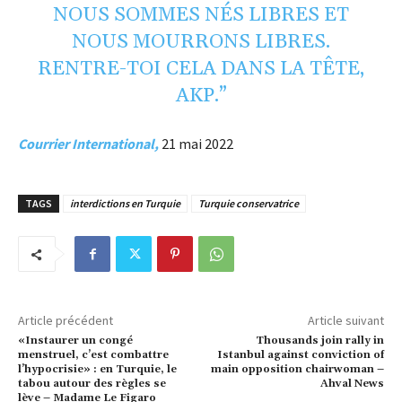
NOUS SOMMES NÉS LIBRES ET
NOUS MOURRONS LIBRES.
RENTRE-TOI CELA DANS LA TÊTE,
AKP.”
Courrier International,
21 mai 2022
TAGS
interdictions en Turquie
Turquie conservatrice
Article précédent
Article suivant
«Instaurer un congé
Thousands join rally in
menstruel, c’est combattre
Istanbul against conviction of
l’hypocrisie» : en Turquie, le
main opposition chairwoman –
tabou autour des règles se
Ahval News
lève – Madame Le Figaro