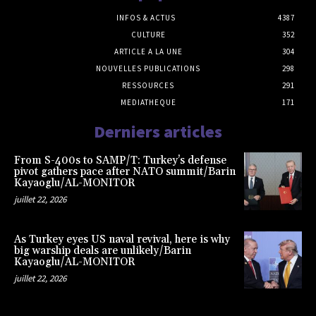
INFOS & ACTUS
4387
CULTURE
352
ARTICLE A LA UNE
304
NOUVELLES PUBLICATIONS
298
RESSOURCES
291
MEDIATHEQUE
171
Derniers articles
From S-400s to SAMP/T: Turkey’s defense
pivot gathers pace after NATO summit/Barin
Kayaoglu/AL-MONITOR
juillet 22, 2026
As Turkey eyes US naval revival, here is why
big warship deals are unlikely/Barin
Kayaoglu/AL-MONITOR
juillet 22, 2026