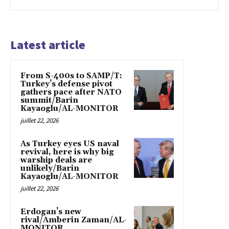
Latest article
From S-400s to SAMP/T:
Turkey’s defense pivot
gathers pace after NATO
summit/Barin
Kayaoglu/AL-MONITOR
juillet 22, 2026
As Turkey eyes US naval
revival, here is why big
warship deals are
unlikely/Barin
Kayaoglu/AL-MONITOR
juillet 22, 2026
Erdogan’s new
rival/Amberin Zaman/AL-
MONITOR