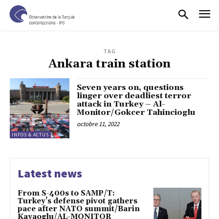
TAG
Ankara train station
Seven years on, questions
linger over deadliest terror
attack in Turkey – Al-
Monitor/Gokcer Tahincioglu
octobre 11, 2022
INFOS & ACTUS
Latest news
From S-400s to SAMP/T:
Turkey’s defense pivot gathers
pace after NATO summit/Barin
Kayaoglu/AL-MONITOR