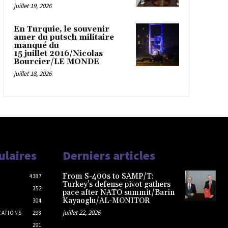
juillet 19, 2026
En Turquie, le souvenir
amer du putsch militaire
manqué du
15 juillet 2016/Nicolas
Bourcier/LE MONDE
juillet 18, 2026
ulaires
Derniers articles
From S-400s to SAMP/T:
4387
Turkey’s defense pivot gathers
352
pace after NATO summit/Barin
Kayaoglu/AL-MONITOR
304
juillet 22, 2026
CATIONS
298
291