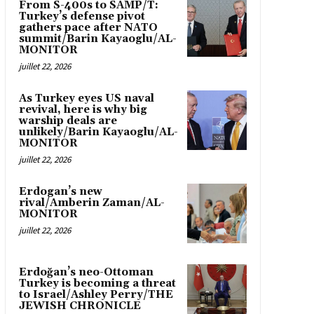
From S-400s to SAMP/T:
Turkey’s defense pivot
gathers pace after NATO
summit/Barin Kayaoglu/AL-
MONITOR
juillet 22, 2026
As Turkey eyes US naval
revival, here is why big
warship deals are
unlikely/Barin Kayaoglu/AL-
MONITOR
juillet 22, 2026
Erdogan’s new
rival/Amberin Zaman/AL-
MONITOR
juillet 22, 2026
Erdoğan’s neo-Ottoman
Turkey is becoming a threat
to Israel/Ashley Perry/THE
JEWISH CHRONICLE