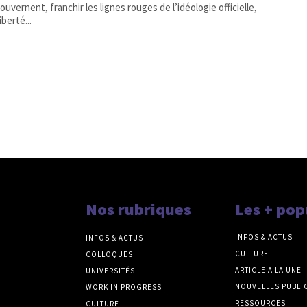
ouvernent, franchir les lignes rouges de l’idéologie officielle,
iberté...
Nos rubriques
Les + pop
INFOS & ACTUS
INFOS & ACTUS
CULTURE
COLLOQUES
ARTICLE A LA UNE
UNIVERSITÉS
NOUVELLES PUBLI
WORK IN PROGRESS
RESSOURCES
CULTURE