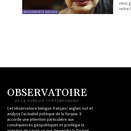
vous g
votre l
MOUVEMENTS SOCIAUX
OBSERVATOIRE
DE LA TURQUIE CONTEMPORAINE
Cet observatoire bilingue français/ anglais suit et
analyse l’actualité politique de la Turquie. Il
accorde une attention particulière aux
conséquences géopolitiques et privilégie la
question de savoir ce que deviendra la Turquie