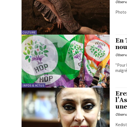
Observa
Photo
CULTURE
En 
nou
Observa
"Pour 
malgré
INFOS & ACTUS
Ere
l’A
une
Observa
Kedistan, 4 Ma