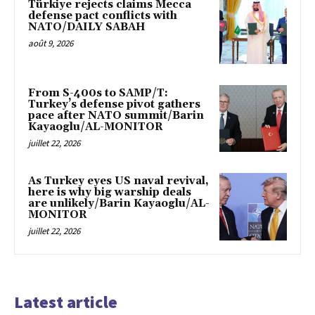
Türkiye rejects claims Mecca
defense pact conflicts with
NATO/DAILY SABAH
août 9, 2026
From S-400s to SAMP/T:
Turkey’s defense pivot gathers
pace after NATO summit/Barin
Kayaoglu/AL-MONITOR
juillet 22, 2026
As Turkey eyes US naval revival,
here is why big warship deals
are unlikely/Barin Kayaoglu/AL-
MONITOR
juillet 22, 2026
Latest article