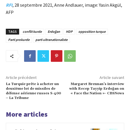
RFI
, 28 septembre 2021, Anne Andlauer, image: Yasin Akgül,
AFP
TAGS
conflit kurde
Erdoğan
HDP
opposition turque
Parti prokurde
parti ultranationaliste
Article précédent
Article suivant
La Turquie prête à acheter un
Margaret Brennan’s interview
deuxième lot de missiles de
with Recep Tayyip Erdoğan on
défense aérienne russes S-400
« Face the Nation »- CBSNews
– La Tribune
More articles