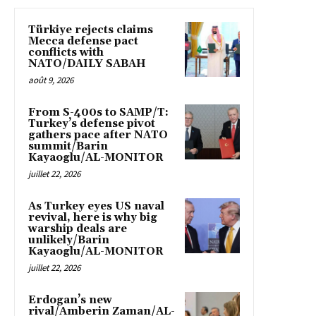
Türkiye rejects claims
Mecca defense pact
conflicts with
NATO/DAILY SABAH
août 9, 2026
From S-400s to SAMP/T:
Turkey’s defense pivot
gathers pace after NATO
summit/Barin
Kayaoglu/AL-MONITOR
juillet 22, 2026
As Turkey eyes US naval
revival, here is why big
warship deals are
unlikely/Barin
Kayaoglu/AL-MONITOR
juillet 22, 2026
Erdogan’s new
rival/Amberin Zaman/AL-