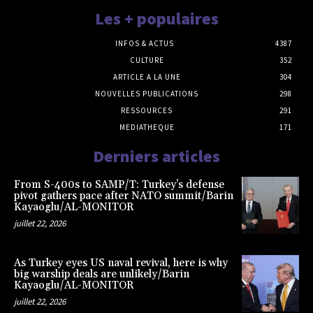
Les + populaires
INFOS & ACTUS
4387
CULTURE
352
ARTICLE A LA UNE
304
NOUVELLES PUBLICATIONS
298
RESSOURCES
291
MEDIATHEQUE
171
Derniers articles
From S-400s to SAMP/T: Turkey’s defense
pivot gathers pace after NATO summit/Barin
Kayaoglu/AL-MONITOR
juillet 22, 2026
As Turkey eyes US naval revival, here is why
big warship deals are unlikely/Barin
Kayaoglu/AL-MONITOR
juillet 22, 2026