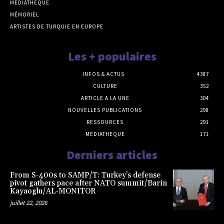
MEDIATHEQUE
MÉMORIEL
ARTISTES DE TURQUIE EN EUROPE
Les + populaires
INFOS & ACTUS
4387
CULTURE
352
ARTICLE A LA UNE
304
NOUVELLES PUBLICATIONS
298
RESSOURCES
291
MEDIATHEQUE
171
Derniers articles
From S-400s to SAMP/T: Turkey’s defense
pivot gathers pace after NATO summit/Barin
Kayaoglu/AL-MONITOR
juillet 22, 2026