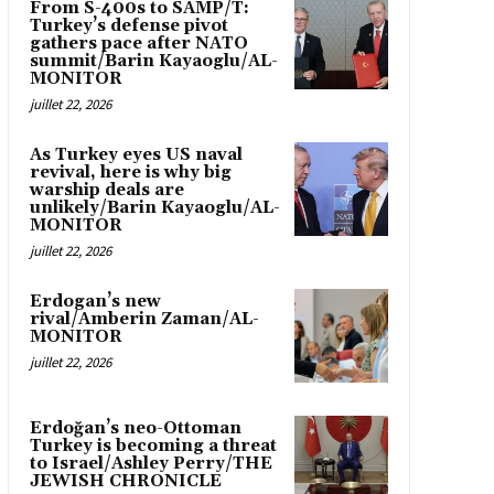
From S-400s to SAMP/T:
Turkey’s defense pivot
gathers pace after NATO
summit/Barin Kayaoglu/AL-
MONITOR
juillet 22, 2026
As Turkey eyes US naval
revival, here is why big
warship deals are
unlikely/Barin Kayaoglu/AL-
MONITOR
juillet 22, 2026
Erdogan’s new
rival/Amberin Zaman/AL-
MONITOR
juillet 22, 2026
Erdoğan’s neo-Ottoman
Turkey is becoming a threat
to Israel/Ashley Perry/THE
JEWISH CHRONICLE