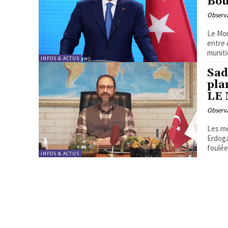
Bo
Observa
Le Monde, le 2 ju
entre 
muniti
INFOS & ACTUS
Sad
pla
LE
Observa
Les me
Erdoga
foulée.
INFOS & ACTUS