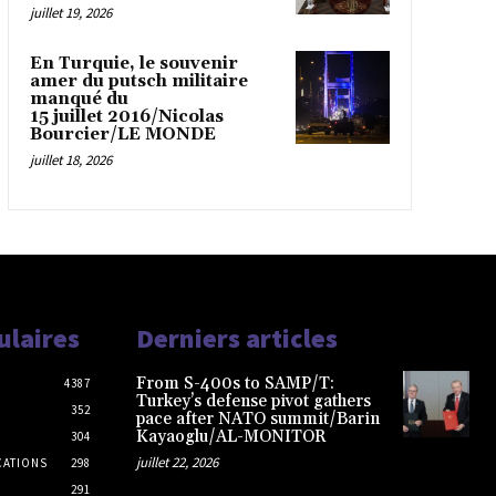
juillet 19, 2026
En Turquie, le souvenir
amer du putsch militaire
manqué du
15 juillet 2016/Nicolas
Bourcier/LE MONDE
juillet 18, 2026
ulaires
Derniers articles
From S-400s to SAMP/T:
4387
Turkey’s defense pivot gathers
352
pace after NATO summit/Barin
Kayaoglu/AL-MONITOR
304
juillet 22, 2026
CATIONS
298
291